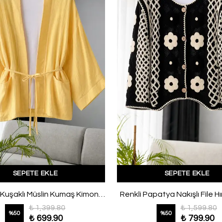
SEPETE EKLE
SEPETE EKLE
Çift Cepli Kuşaklı Müslin Kumaş Kimono Sarı
Renkli Papatya Nakışlı File H
₺ 1,399.80
₺ 1,599.80
%
50
%
50
₺ 699.90
₺ 799.90