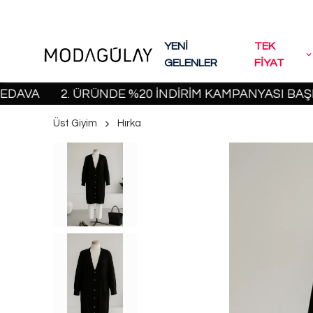
YENİ
TEK
GELENLER
FİYAT
2. ÜRÜNDE %20 İNDİRİM KAMPANYASI BAŞLADI! |
Üst Giyim
Hırka