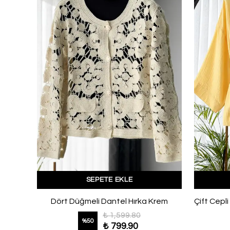
SEPETE EKLE
Kolları Katlamalı Oversıze Örme Çilek Hırka Ekru
Dört Düğmeli Dantel Hırka Krem
₺ 1,599.80
%
50
₺ 799.90