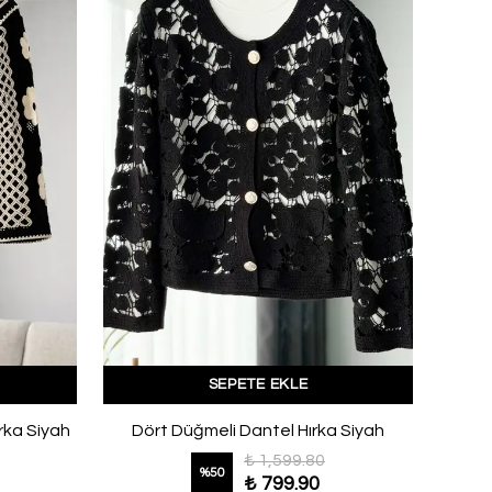
SEPETE EKLE
ırka Siyah
Dört Düğmeli Dantel Hırka Siyah
₺ 1,599.80
%
50
₺ 799.90