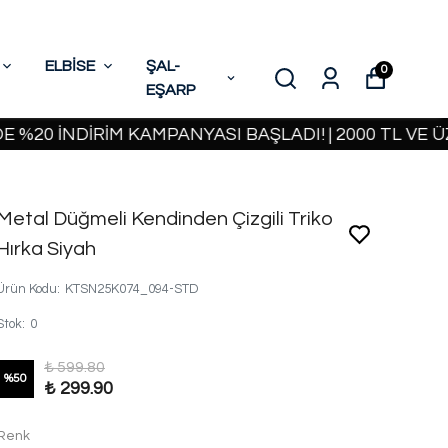
ELBİSE
ŞAL-
0
EŞARP
İNDİRİM KAMPANYASI BAŞLADI! | 2000 TL VE ÜZERİ
Metal Düğmeli Kendinden Çizgili Triko
Hırka Siyah
Ürün Kodu
:
KTSN25K074_094-STD
Stok
:
0
₺ 599.80
%
50
₺ 299.90
Renk