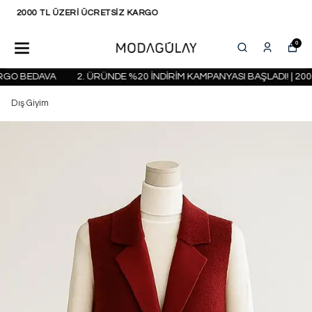
KAPIDA ÖDEME SEÇENEĞİ
0
O BEDAVA
2. ÜRÜNDE %20 İNDİRİM KAMPANYASI BAŞLADI! | 2000 
Dış Giyim