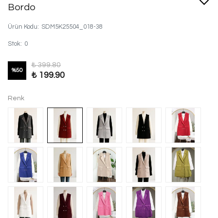
Bordo
Ürün Kodu
:
SDM5K25504_018-38
Stok
:
0
₺ 399.80
%
50
₺ 199.90
Renk