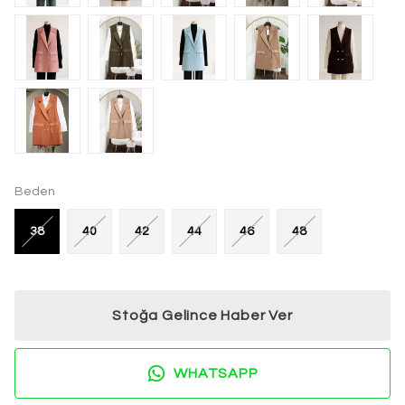
Beden
38
40
42
44
46
48
Stoğa Gelince Haber Ver
WHATSAPP