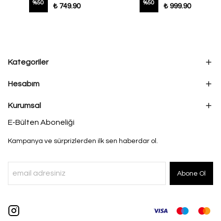
%
50
%
50
₺ 749.90
₺ 999.90
Kategoriler
Hesabım
Kurumsal
E-Bülten Aboneliği
Kampanya ve sürprizlerden ilk sen haberdar ol.
Abone Ol