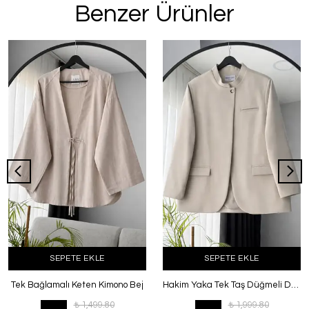
Benzer Ürünler
SEPETE EKLE
SEPETE EKLE
Tek Bağlamalı Keten Kimono Bej
Hakim Yaka Tek Taş Düğmeli Dabıl Ceket Taş
₺ 1,499.80
₺ 1,999.80