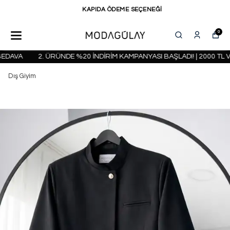
KAPIDA ÖDEME SEÇENEĞİ
0
DAVA
2. ÜRÜNDE %20 İNDİRİM KAMPANYASI BAŞLADI! | 2000 TL V
Dış Giyim