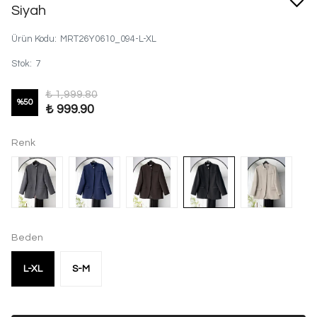
Siyah
Ürün Kodu
:
MRT26Y0610_094-L-XL
Stok
:
7
₺ 1,999.80
%
50
₺ 999.90
Renk
Beden
L-XL
S-M