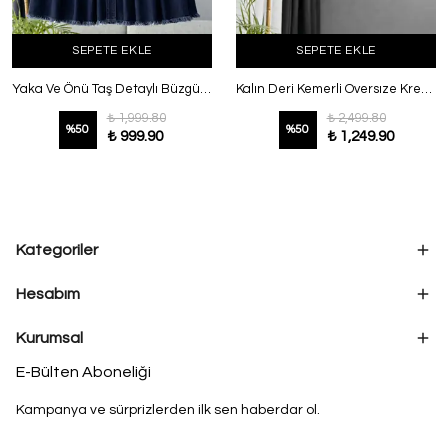
SEPETE EKLE
SEPETE EKLE
Yaka Ve Önü Taş Detaylı Büzgülü Kot Ceket Koyu Mavi
Kalın Deri Kemerli Oversıze Krep Ceket Beyaz
₺ 1,999.80
₺ 2,499.80
%
50
%
50
₺ 999.90
₺ 1,249.90
Kategoriler
Hesabım
Kurumsal
E-Bülten Aboneliği
Kampanya ve sürprizlerden ilk sen haberdar ol.