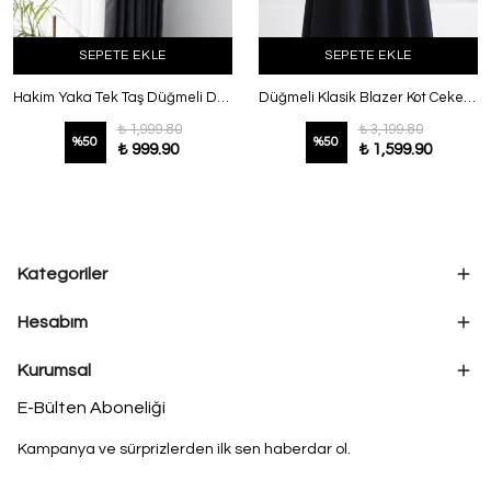
SEPETE EKLE
SEPETE EKLE
Hakim Yaka Tek Taş Düğmeli Dabıl Ceket Lacivert
Düğmeli Klasik Blazer Kot Ceket Koyu Mavi
₺ 1,999.80
₺ 3,199.80
%
50
%
50
₺ 999.90
₺ 1,599.90
Kategoriler
Hesabım
Kurumsal
E-Bülten Aboneliği
Kampanya ve sürprizlerden ilk sen haberdar ol.