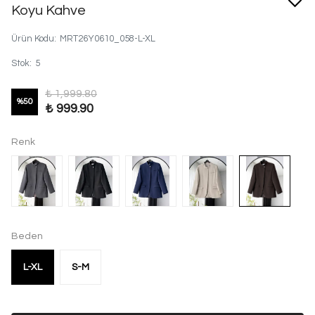
Koyu Kahve
Ürün Kodu
:
MRT26Y0610_058-L-XL
Stok
:
5
₺ 1,999.80
%
50
₺ 999.90
Renk
Beden
L-XL
S-M