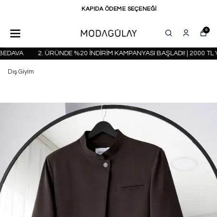
KAPIDA ÖDEME SEÇENEĞİ
0
EDAVA
2. ÜRÜNDE %20 İNDİRİM KAMPANYASI BAŞLADI! | 2000 TL 
Dış Giyim