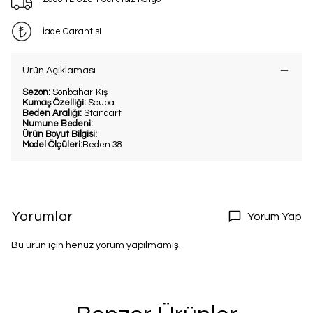
Bu ve benzeri fırsatları kaçırmamak
için kaydol.
İade Garantisi
Kullanım Koşullarını kabul ediyorum
Ürün Açıklaması
Kayıt Ol
Sezon:
Sonbahar-Kış
Kumaş Özelliği:
Scuba
E-posta adresinizi girerek pazarlama ve tanıtım ile ilgili iletişim almayı kabul
edersiniz ve Gizlilik Politikamızı okuduğunuzu ve kabul ettiğinizi onaylarsınız.
Beden Aralığı:
Standart
Numune Bedeni:
Ürün Boyut Bilgisi:
Model Ölçüleri:
Beden:38
Yorumlar
Yorum Yap
Bu ürün için henüz yorum yapılmamış.