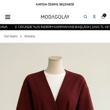
KAPIDA ÖDEME SEÇENEĞİ
0
VA
2. ÜRÜNDE %20 İNDİRİM KAMPANYASI BAŞLADI! | 2000 TL VE 
Üst Giyim
Kimono