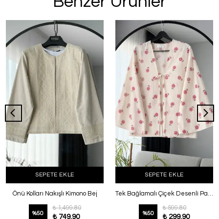
Benzer Ürünler
SEPETE EKLE
SEPETE EKLE
Önü Kolları Nakışlı Kimono Bej
Tek Bağlamalı Çiçek Desenli Pamuk Flam Kimono Naturel Fuşya
₺ 1,499.80
₺ 599.80
%
50
%
50
₺ 749.90
₺ 299.90