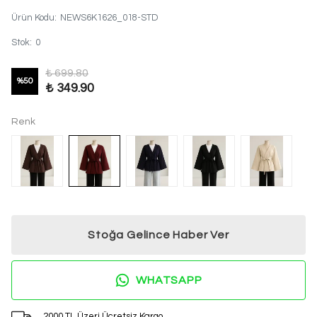
Ürün Kodu
:
NEWS6K1626_018-STD
Stok
:
0
₺ 699.80
%
50
₺ 349.90
Renk
Stoğa Gelince Haber Ver
%20 İNDİRİM
WHATSAPP
2. Üründe Net %20 İndirim!
2000 TL Üzeri Ücretsiz Kargo