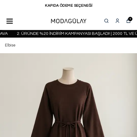
KAPIDA ÖDEME SEÇENEĞİ
0
A
2. ÜRÜNDE %20 İNDİRİM KAMPANYASI BAŞLADI! | 2000 TL VE Ü
Elbise