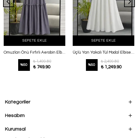
SEPETE EKLE
SEPETE EKLE
Omuzları Önü Fırfırlı Aerobin Elbise Gri
Üçlü Yan Yakalı Tül Modal Elbise Ekru
₺ 1,499.80
₺ 2,499.80
%
50
%
50
₺ 749.90
₺ 1,249.90
Kategoriler
Hesabım
Kurumsal