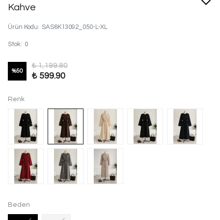
Kahve
Ürün Kodu
:
SAS6K13092_050-L-XL
Stok
:
0
₺ 1,199.80
%
50
₺ 599.90
Renk
Beden