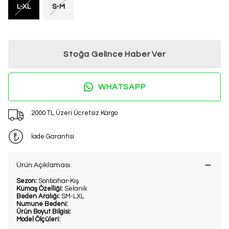
L-XL
S-M
Stoğa Gelince Haber Ver
WHATSAPP
2000 TL Üzeri Ücretsiz Kargo
İade Garantisi
Ürün Açıklaması
Sezon:
Sonbahar-Kış
Kumaş Özelliği:
Selanik
Beden Aralığı:
SM-LXL
Numune Bedeni:
Ürün Boyut Bilgisi:
Model Ölçüleri: