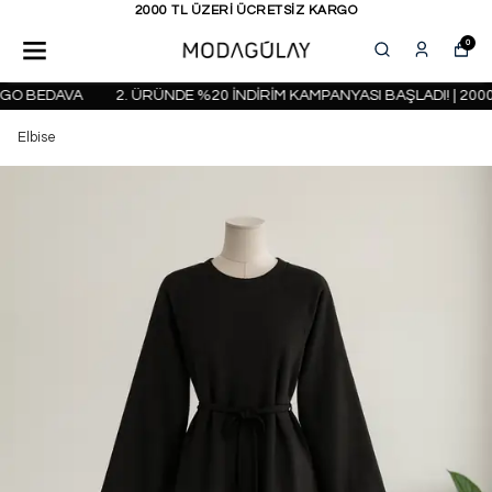
KAPIDA ÖDEME SEÇENEĞİ
0
O BEDAVA
2. ÜRÜNDE %20 İNDİRİM KAMPANYASI BAŞLADI! | 2000 
Elbise