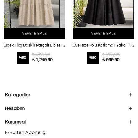
SEPETE EKLE
SEPETE EKLE
Çiçek Flog Baskılı Parçalı Elbise Bej
Oversıze Kolu Katlamalı Yakalı Kalın Kemerli Elbise Siyah
₺ 2,499.80
₺ 1,999.80
%
50
%
50
₺ 1,249.90
₺ 999.90
Kategoriler
Hesabım
Kurumsal
E-Bülten Aboneliği