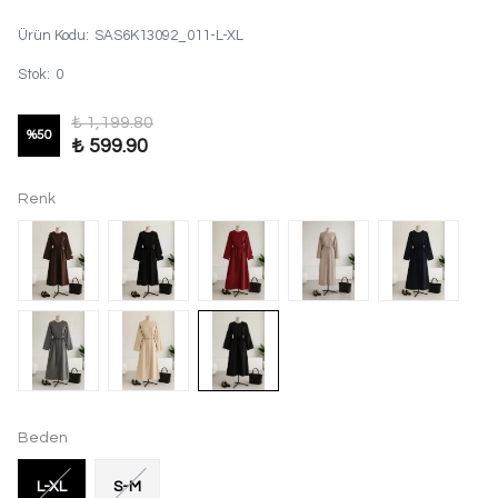
Ürün Kodu
:
SAS6K13092_011-L-XL
Stok
:
0
₺ 1,199.80
%
50
₺ 599.90
Renk
Beden
L-XL
S-M