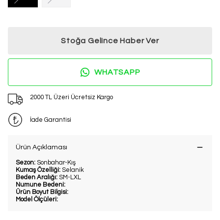
Stoğa Gelince Haber Ver
WHATSAPP
2000 TL Üzeri Ücretsiz Kargo
İade Garantisi
Ürün Açıklaması
Sezon:
Sonbahar-Kış
Kumaş Özelliği:
Selanik
Beden Aralığı:
SM-LXL
Numune Bedeni:
Ürün Boyut Bilgisi:
Model Ölçüleri: