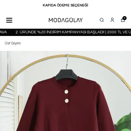
KAPIDA ÖDEME SEÇENEĞİ
0
A
2. ÜRÜNDE %20 İNDİRİM KAMPANYASI BAŞLADI! | 2000 TL VE Ü
Üst Giyim