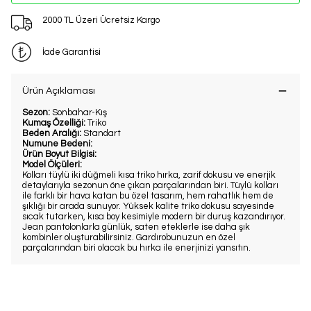
2000 TL Üzeri Ücretsiz Kargo
İade Garantisi
Ürün Açıklaması
Sezon:
Sonbahar-Kış
Kumaş Özelliği:
Triko
Beden Aralığı:
Standart
Numune Bedeni:
Ürün Boyut Bilgisi:
Model Ölçüleri:
Kolları tüylü iki düğmeli kısa triko hırka, zarif dokusu ve enerjik
detaylarıyla sezonun öne çıkan parçalarından biri. Tüylü kolları
ile farklı bir hava katan bu özel tasarım, hem rahatlık hem de
şıklığı bir arada sunuyor. Yüksek kalite triko dokusu sayesinde
sıcak tutarken, kısa boy kesimiyle modern bir duruş kazandırıyor.
Jean pantolonlarla günlük, saten eteklerle ise daha şık
kombinler oluşturabilirsiniz. Gardırobunuzun en özel
parçalarından biri olacak bu hırka ile enerjinizi yansıtın.