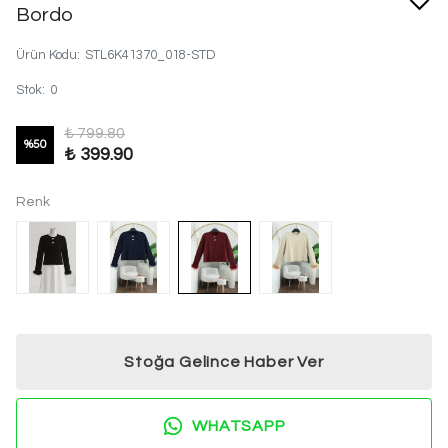
Bordo
Ürün Kodu
:
STL6K41370_018-STD
Stok
:
0
₺ 799.80
%
50
₺ 399.90
Renk
Stoğa Gelince Haber Ver
WHATSAPP