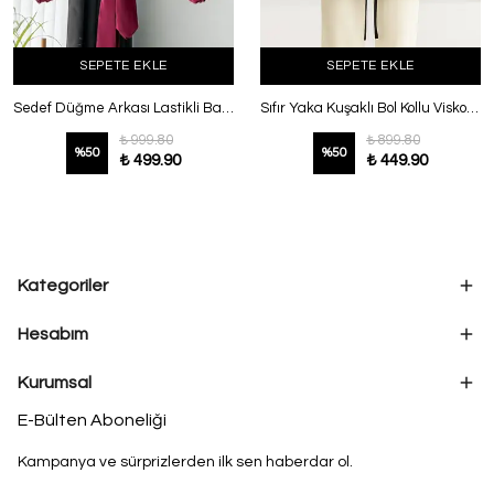
SEPETE EKLE
SEPETE EKLE
Sedef Düğme Arkası Lastikli Bağlamalı Modal Gömlek Mürdüm
Sıfır Yaka Kuşaklı Bol Kollu Viskon Tunik Siyah
₺ 999.80
₺ 899.80
%
50
%
50
₺ 499.90
₺ 449.90
Kategoriler
Hesabım
Kurumsal
E-Bülten Aboneliği
Kampanya ve sürprizlerden ilk sen haberdar ol.