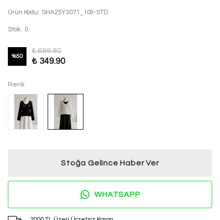
Ürün Kodu
:
SHA25Y3071_109-STD
Stok
:
0
₺ 699.80
%
50
₺ 349.90
Renk
Stoğa Gelince Haber Ver
WHATSAPP
2000 TL Üzeri Ücretsiz Kargo