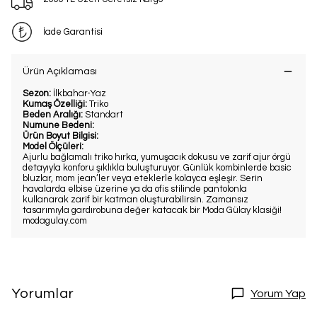
İade Garantisi
Ürün Açıklaması
Sezon:
İlkbahar-Yaz
Kumaş Özelliği:
Triko
Beden Aralığı:
Standart
Numune Bedeni:
Ürün Boyut Bilgisi:
Model Ölçüleri:
Ajurlu bağlamalı triko hırka, yumuşacık dokusu ve zarif ajur örgü
detayıyla konforu şıklıkla buluşturuyor. Günlük kombinlerde basic
bluzlar, mom jean’ler veya eteklerle kolayca eşleşir. Serin
havalarda elbise üzerine ya da ofis stilinde pantolonla
kullanarak zarif bir katman oluşturabilirsin. Zamansız
tasarımıyla gardırobuna değer katacak bir Moda Gülay klasiği!
modagulay.com
Yorumlar
Yorum Yap