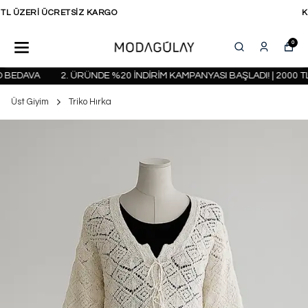
KAPIDA ÖDEME SEÇENEĞİ
0
 BEDAVA
2. ÜRÜNDE %20 İNDİRİM KAMPANYASI BAŞLADI! | 2000 T
Üst Giyim
Triko Hırka