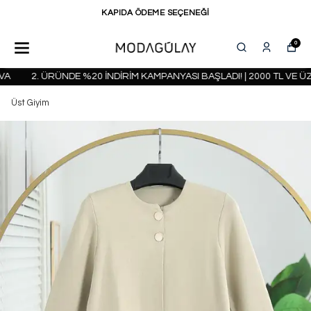
KAPIDA ÖDEME SEÇENEĞİ
0
2. ÜRÜNDE %20 İNDİRİM KAMPANYASI BAŞLADI! | 2000 TL VE ÜZ
Üst Giyim