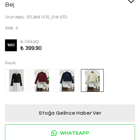
Bej
Ürün Kodu
:
STL6K41370_016-STD
Stok
:
0
₺ 799.80
%
50
₺ 399.90
Renk
Stoğa Gelince Haber Ver
WHATSAPP