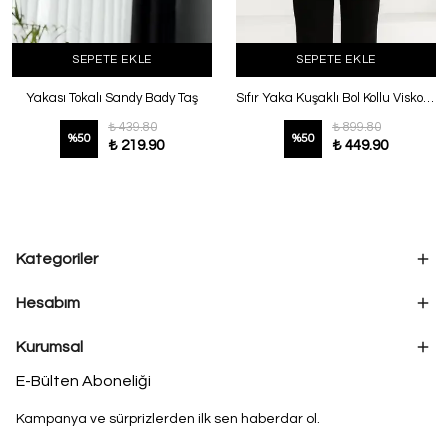
SEPETE EKLE
SEPETE EKLE
Yakası Tokalı Sandy Bady Taş
Sıfır Yaka Kuşaklı Bol Kollu Viskon Tunik Taş
₺ 439.80
₺ 899.80
%
50
%
50
₺ 219.90
₺ 449.90
Kategoriler
Hesabım
Kurumsal
E-Bülten Aboneliği
Kampanya ve sürprizlerden ilk sen haberdar ol.