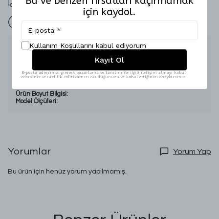
Bu ve benzeri fırsatları kaçırmamak
için kaydol.
İade Garantisi
Kullanım Koşullarını kabul ediyorum
Ürün Açıklaması
Kayıt Ol
Sezon:
Sonbahar-Kış
Kumaş Özelliği:
Triko
E-posta adresinizi girerek pazarlama ve tanıtım ile ilgili iletişim almayı kabul
edersiniz ve Gizlilik Politikamızı okuduğunuzu ve kabul ettiğinizi onaylarsınız.
Beden Aralığı:
Standart
Numune Bedeni:
Ürün Boyut Bilgisi:
Model Ölçüleri:
Yorumlar
Yorum Yap
Bu ürün için henüz yorum yapılmamış.