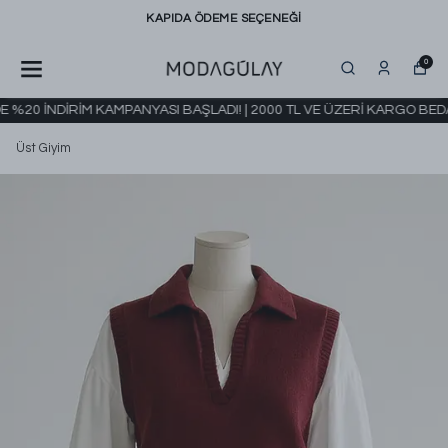
KAPIDA ÖDEME SEÇENEĞİ
0
%20 İNDİRİM KAMPANYASI BAŞLADI! | 2000 TL VE ÜZERİ KARGO BEDAV
Üst Giyim