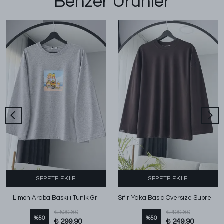
Benzer Ürünler
SEPETE EKLE
SEPETE EKLE
Limon Araba Baskılı Tunik Gri
Sıfır Yaka Basıc Oversıze Suprem T-Shırt Koyu Kahve
₺ 599.80
₺ 499.80
%
50
%
50
₺ 299.90
₺ 249.90