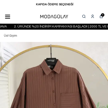
KAPIDA ÖDEME SEÇENEĞİ
0
A
2. ÜRÜNDE %20 İNDİRİM KAMPANYASI BAŞLADI! | 2000 TL VE Ü
Üst Giyim