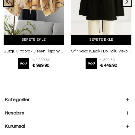
SEPETE EKLE
SEPETE EKLE
Büzgülü Yaprak Desenli İspanyol Kol Tül Modal Bluz Turuncu
Sıfır Yaka Kuşaklı Bol Kollu Viskon Tunik Siyah
₺ 1,999.80
₺ 899.80
%
50
%
50
₺ 999.90
₺ 449.90
Kategoriler
Hesabım
Kurumsal