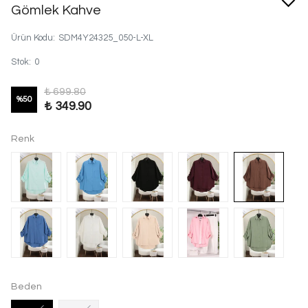
Gömlek Kahve
Ürün Kodu
:
SDM4Y24325_050-L-XL
Stok
:
0
₺ 699.80
%
50
₺ 349.90
Renk
Beden