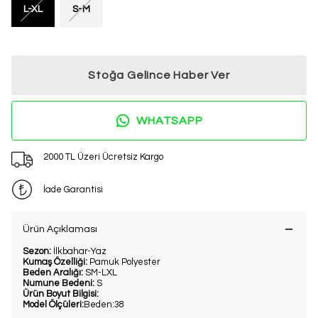
L-XL
S-M
Stoğa Gelince Haber Ver
WHATSAPP
2000 TL Üzeri Ücretsiz Kargo
İade Garantisi
Ürün Açıklaması
Sezon:
İlkbahar-Yaz
Kumaş Özelliği:
Pamuk Polyester
Beden Aralığı:
SM-LXL
Numune Bedeni:
S
Ürün Boyut Bilgisi:
Model Ölçüleri:
Beden:38