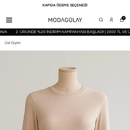
KAPIDA ÖDEME SEÇENEĞİ
0
A
2. ÜRÜNDE %20 İNDİRİM KAMPANYASI BAŞLADI! | 2000 TL VE Ü
Üst Giyim