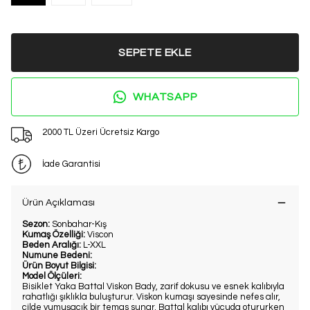
SEPETE EKLE
WHATSAPP
2000 TL Üzeri Ücretsiz Kargo
İade Garantisi
Ürün Açıklaması
Sezon:
Sonbahar-Kış
Kumaş Özelliği:
Viscon
Beden Aralığı:
L-XXL
Numune Bedeni:
Ürün Boyut Bilgisi:
Model Ölçüleri:
Bisiklet Yaka Battal Viskon Bady, zarif dokusu ve esnek kalıbıyla
rahatlığı şıklıkla buluşturur. Viskon kumaşı sayesinde nefes alır,
cilde yumuşacık bir temas sunar. Battal kalıbı vücuda otururken