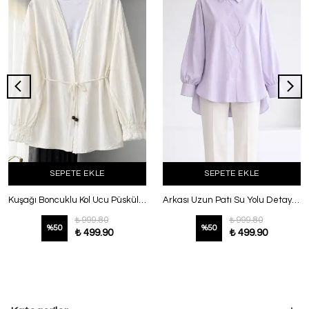
SEPETE EKLE
SEPETE EKLE
Kuşağı Boncuklu Kol Ucu Püsküllü Keten Kimono Ekru
Arkası Uzun Patı Su Yolu Detay Poplin Gömlek Lila
₺ 999.80
₺ 999.80
%
50
%
50
₺ 499.90
₺ 499.90