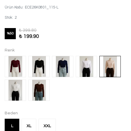
Ürün Kodu
:
ECE26K0801_115-L
Stok
:
2
₺ 399.80
%
50
₺ 199.90
Renk
Beden
L
XL
XXL