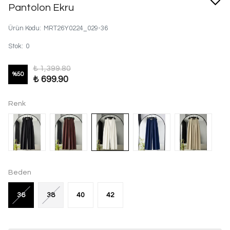
Pantolon Ekru
Ürün Kodu
:
MRT26Y0224_029-36
Stok
:
0
₺ 1,399.80
%
50
₺ 699.90
Renk
Beden
36
38
40
42