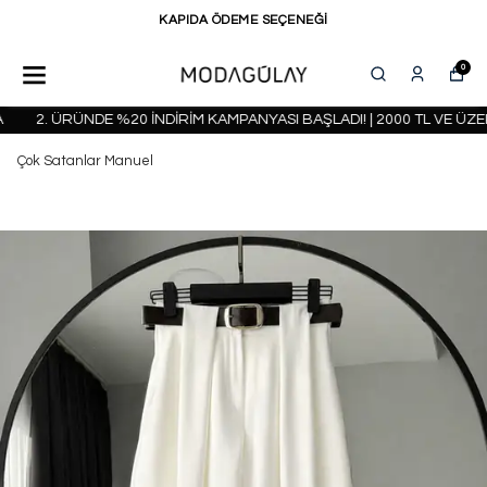
KAPIDA ÖDEME SEÇENEĞİ
0
2. ÜRÜNDE %20 İNDİRİM KAMPANYASI BAŞLADI! | 2000 TL VE ÜZER
Çok Satanlar Manuel