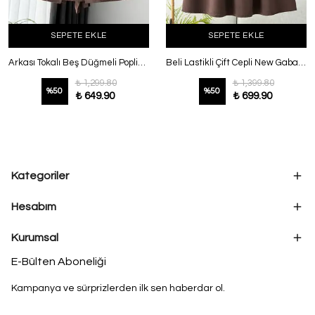
SEPETE EKLE
SEPETE EKLE
Arkası Tokalı Beş Düğmeli Poplin Gömlek Sütlü Kahve
Beli Lastikli Çift Cepli New Gabardin Etek Kahve
₺ 1,299.80
₺ 1,399.80
%
50
%
50
₺ 649.90
₺ 699.90
Kategoriler
Hesabım
Kurumsal
E-Bülten Aboneliği
Kampanya ve sürprizlerden ilk sen haberdar ol.