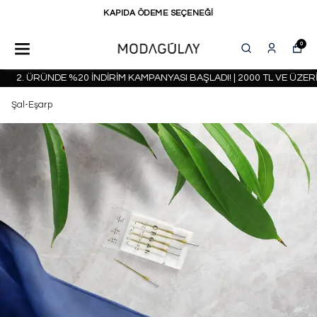
KAPIDA ÖDEME SEÇENEĞİ
0
2. ÜRÜNDE %20 İNDİRİM KAMPANYASI BAŞLADI! | 2000 TL VE ÜZERİ 
Şal-Eşarp