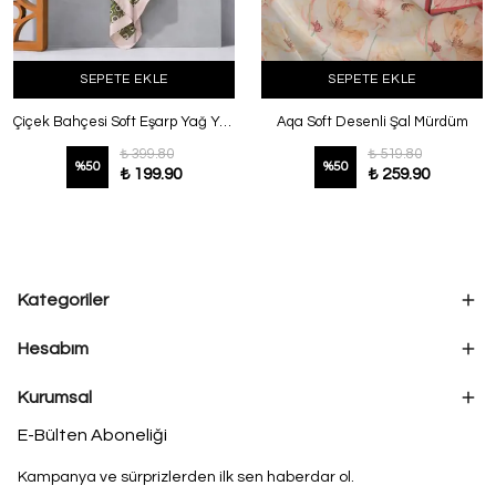
SEPETE EKLE
SEPETE EKLE
Çiçek Bahçesi Soft Eşarp Yağ Yeşili Bej
Aqa Soft Desenli Şal Mürdüm
₺ 399.80
₺ 519.80
%
50
%
50
₺ 199.90
₺ 259.90
Kategoriler
Hesabım
Kurumsal
E-Bülten Aboneliği
Kampanya ve sürprizlerden ilk sen haberdar ol.