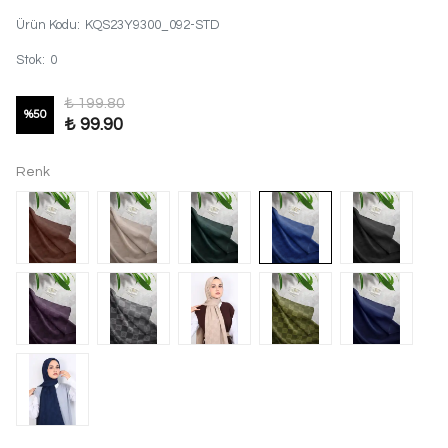
Ürün Kodu
:
KQS23Y9300_092-STD
Stok
:
0
₺ 199.80
%
50
₺ 99.90
Renk