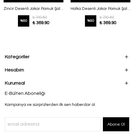
Zincir Desenli Jakar Pamuk Şal Pembe
Halka Desenli Jakar Pamuk Şal Adaçayı
₺ 739.80
₺ 739.80
%
50
%
50
₺ 369.90
₺ 369.90
Kategoriler
Hesabım
Kurumsal
E-Bülten Aboneliği
Kampanya ve sürprizlerden ilk sen haberdar ol.
Abone Ol