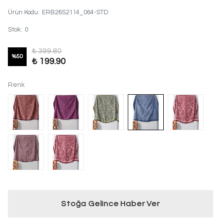
Ürün Kodu
:
ERB26S2114_064-STD
Stok
:
0
₺ 399.80
%
50
₺ 199.90
Renk
Stoğa Gelince Haber Ver