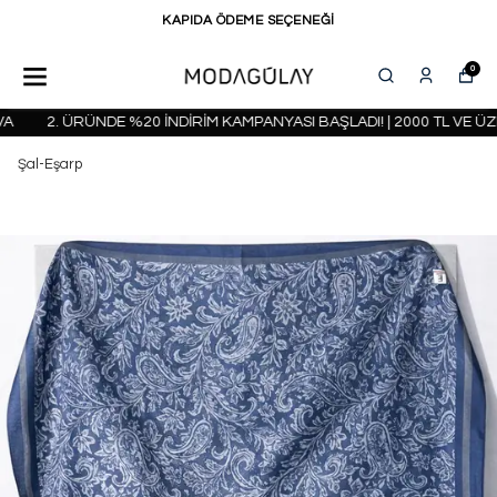
KAPIDA ÖDEME SEÇENEĞİ
0
2. ÜRÜNDE %20 İNDİRİM KAMPANYASI BAŞLADI! | 2000 TL VE ÜZE
Şal-Eşarp