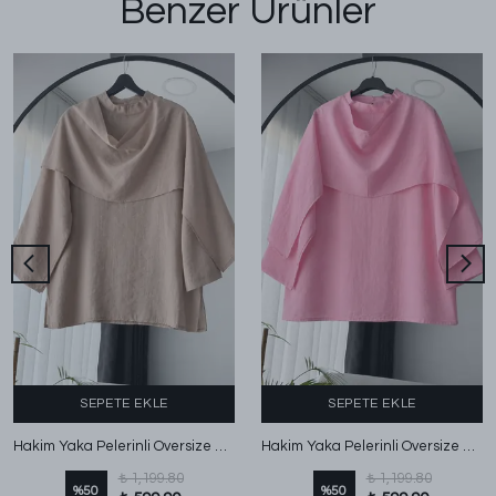
Benzer Ürünler
SEPETE EKLE
SEPETE EKLE
Hakim Yaka Pelerinli Oversize Bluz Koyu Bej
Hakim Yaka Pelerinli Oversize Bluz Pembe
₺ 1,199.80
₺ 1,199.80
%
50
%
50