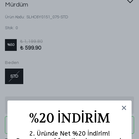
Mürdüm
Ürün Kodu
:
SLHC6Y0151_075-STD
Stok
:
0
₺ 1,199.80
%
50
₺ 599.90
Beden
STD
Stoğa Gelince Haber Ver
%20 İNDİRİM
WHATSAPP
2. Üründe Net %20 İndirim!