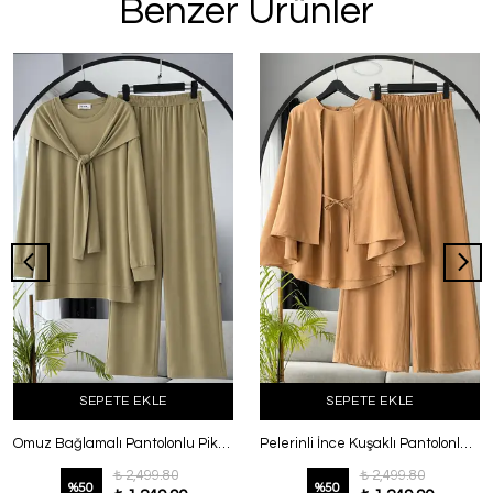
Benzer Ürünler
SEPETE EKLE
SEPETE EKLE
Omuz Bağlamalı Pantolonlu Pike Takım Adaçayı
Pelerinli İnce Kuşaklı Pantolonlu Takım Camel
₺ 2,499.80
₺ 2,499.80
%
50
%
50