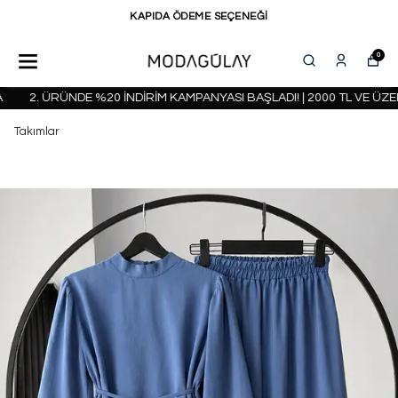
KAPIDA ÖDEME SEÇENEĞİ
0
2. ÜRÜNDE %20 İNDİRİM KAMPANYASI BAŞLADI! | 2000 TL VE ÜZER
Takımlar