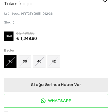
Takım İndigo
Ürün Kodu
:
MRT26Y0955_042-36
Stok
:
0
₺ 2,499.80
%
50
₺ 1,249.90
Beden
36
38
40
42
Stoğa Gelince Haber Ver
WHATSAPP