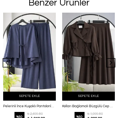
Benzer Ürünler
SEPETE EKLE
SEPETE EKLE
Pelerinli İnce Kuşaklı Pantolonlu Takım İndigo
Kolları Bağlamalı Büzgülü Cep Detaylı Etekli Dabıl Takım Kahve
₺ 2,499.80
₺ 1,999.80
%
50
%
50