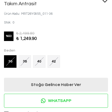
Takım Antrasit
Ürün Kodu
:
MRT26Y0955_011-36
Stok
:
0
₺ 2,499.80
%
50
₺ 1,249.90
Beden
36
38
40
42
Stoğa Gelince Haber Ver
WHATSAPP