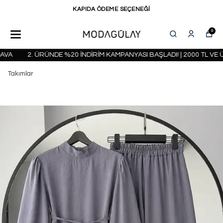
KAPIDA ÖDEME SEÇENEĞİ
0
A
2. ÜRÜNDE %20 İNDİRİM KAMPANYASI BAŞLADI! | 2000 TL VE Ü
Takımlar