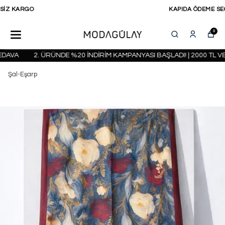
KAPIDA ÖDEME SEÇENEĞİ
0
AVA
2. ÜRÜNDE %20 İNDİRİM KAMPANYASI BAŞLADI! | 2000 TL VE 
Şal-Eşarp