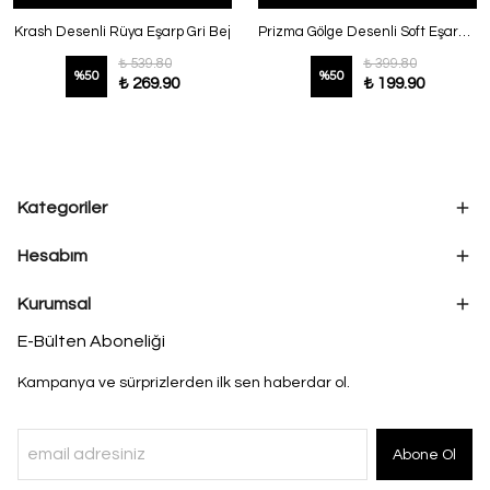
Krash Desenli Rüya Eşarp Gri Bej
Prizma Gölge Desenli Soft Eşarp Kahve
₺ 539.80
₺ 399.80
%
50
%
50
₺ 269.90
₺ 199.90
Kategoriler
Hesabım
Kurumsal
E-Bülten Aboneliği
Kampanya ve sürprizlerden ilk sen haberdar ol.
Abone Ol