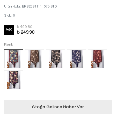
Ürün Kodu
:
ERB26S1111_075-STD
Stok
:
0
₺ 499.80
%
50
₺ 249.90
Renk
Stoğa Gelince Haber Ver