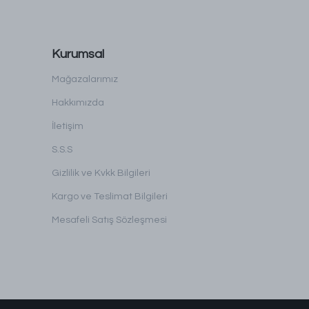
Kurumsal
Mağazalarımız
Hakkımızda
İletişim
S.S.S
Gizlilik ve Kvkk Bilgileri
Kargo ve Teslimat Bilgileri
Mesafeli Satış Sözleşmesi