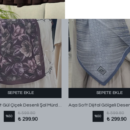
SEPETE EKLE
SEPETE EKLE
Dijital Soft Gül Çiçek Desenli Şal Mürdüm
₺ 599.80
₺ 599.80
%
50
%
50
₺ 299.90
₺ 299.90