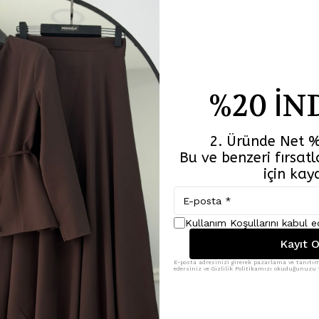
%20 İN
2. Üründe Net %
Bu ve benzeri fırsa
için kay
Benzer Ürünler
Kullanım Koşullarını kabul 
Kayıt O
E-posta adresinizi girerek pazarlama ve tanıtım 
edersiniz ve Gizlilik Politikamızı okuduğunuzu v