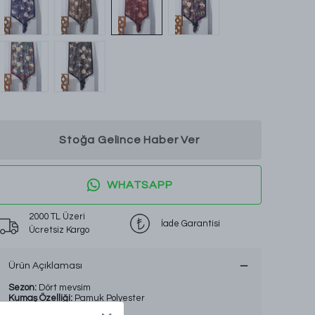
Stoğa Gelince Haber Ver
WHATSAPP
2000 TL Üzeri
İade Garantisi
Ücretsiz Kargo
Ürün Açıklaması
Sezon:
Dört mevsim
Kumaş Özelliği:
Pamuk Polyester
Beden Aralığı:
Standart