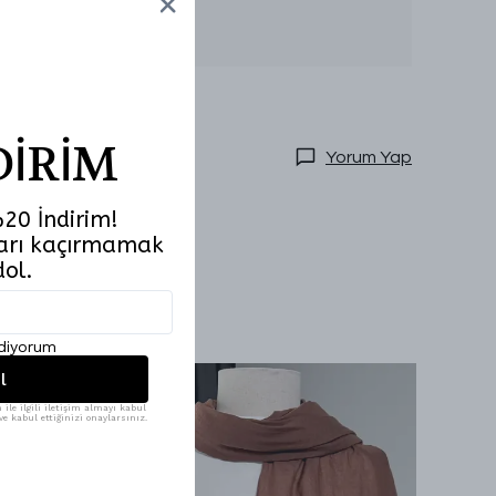
Numune Bedeni:
Ürün Boyut Bilgisi:
Model Ölçüleri:
Beden:38
DİRİM
Yorum Yap
20 İndirim!
tları kaçırmamak
dol.
ediyorum
l
ile ilgili iletişim almayı kabul
e kabul ettiğinizi onaylarsınız.