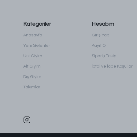
Kategoriler
Hesabım
Anasayfa
Giriş Yap
Yeni Gelenler
Kayıt Ol
Üst Giyim
Sipariş Takip
Alt Giyim
İptal ve İade Koşulları
Dış Giyim
Takımlar