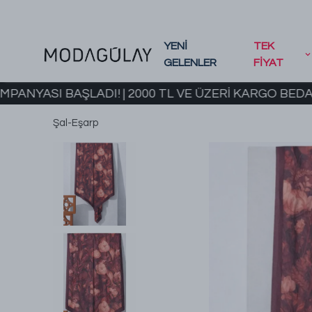
YENİ
TEK
GELENLER
FİYAT
I BAŞLADI! | 2000 TL VE ÜZERİ KARGO BEDAVA
2
Şal-Eşarp