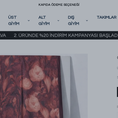
KAPIDA ÖDEME SEÇENEĞİ
ÜST
ALT
DIŞ
TAKIMLAR
GİYİM
GİYİM
GİYİM
. ÜRÜNDE %20 İNDİRİM KAMPANYASI BAŞLADI! | 2000