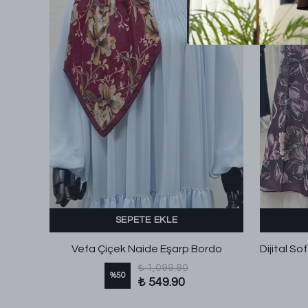
SEPETE EKLE
 Pembe
Vefa Çiçek Naide Eşarp Bordo
₺ 1,099.80
%
50
₺ 549.90