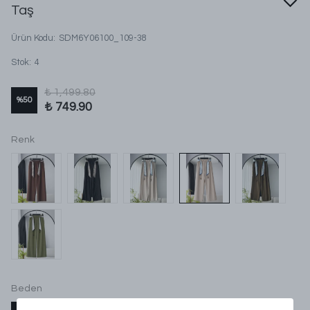
Taş
Ürün Kodu
:
SDM6Y06100_109-38
Stok
:
4
₺ 1,499.80
%
50
₺ 749.90
Renk
Beden