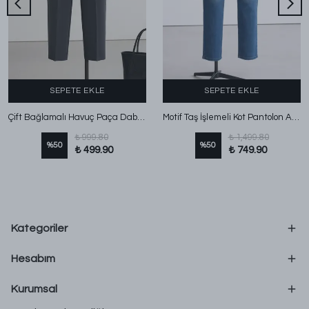
SEPETE EKLE
SEPETE EKLE
Çift Bağlamalı Havuç Paça Dabıl Pantolon Füme
Motif Taş İşlemeli Kot Pantolon Açık Mavi
₺ 999.80
₺ 1,499.80
%
50
%
50
₺ 499.90
₺ 749.90
Kategoriler
Hesabım
Kurumsal