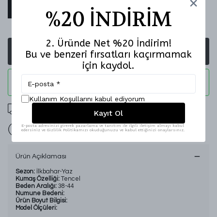
38
40
42
44
%20 İNDİRİM
2. Üründe Net %20 İndirim!
SEPETE EKLE
Bu ve benzeri fırsatları kaçırmamak
için kaydol.
WHATSAPP
Kullanım Koşullarını kabul ediyorum
2000 TL Üzeri Ücretsiz Kargo
Kayıt Ol
E-posta adresinizi girerek pazarlama ve tanıtım ile ilgili iletişim almayı kabul
İade Garantisi
edersiniz ve Gizlilik Politikamızı okuduğunuzu ve kabul ettiğinizi onaylarsınız.
Ürün Açıklaması
Sezon:
İlkbahar-Yaz
Kumaş Özelliği:
Tencel
Beden Aralığı:
38-44
Numune Bedeni:
Ürün Boyut Bilgisi:
Model Ölçüleri: