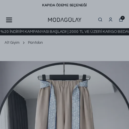
KAPIDA ÖDEME SEÇENEĞİ
0
0 İNDİRİM KAMPANYASI BAŞLADI! | 2000 TL VE ÜZERİ KARGO BEDAVA
Alt Giyim
Pantolon