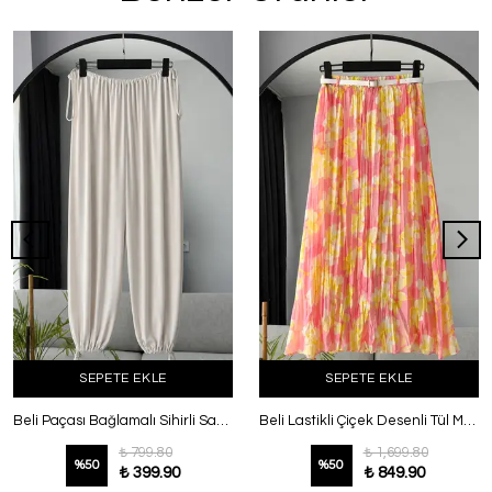
SEPETE EKLE
SEPETE EKLE
Beli Paçası Bağlamalı Sihirli Sandy Şalvar Pantolon Açık Taş
Beli Lastikli Çiçek Desenli Tül Modal Etek Pembe Sarı
₺ 799.80
₺ 1,699.80
%
50
%
50
₺ 399.90
₺ 849.90