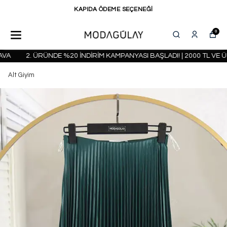
KAPIDA ÖDEME SEÇENEĞİ
0
2. ÜRÜNDE %20 İNDİRİM KAMPANYASI BAŞLADI! | 2000 TL VE ÜZ
Alt Giyim