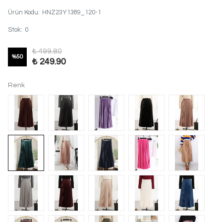
Ürün Kodu
:
HNZ23Y1389_120-1
Stok
:
0
₺ 499.80
%
50
₺ 249.90
Renk