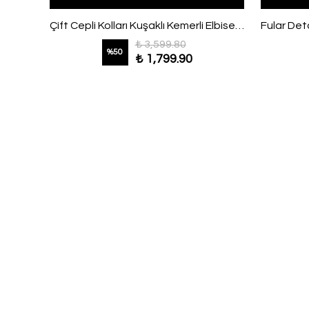
Ayıcık Kafa Desenli Kurdeleli Pijama Takımı Açık Pembe
Çift Cepli Kolları Kuşaklı Kemerli Elbiseli Kot Takım Mürdüm
₺ 3,599.80
%
50
₺ 1,799.90