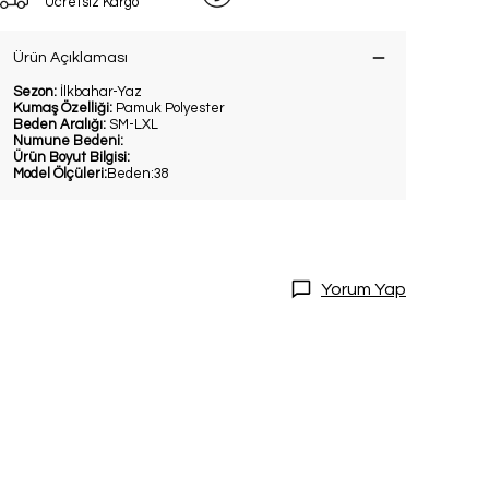
Ücretsiz Kargo
Ürün Açıklaması
Sezon:
İlkbahar-Yaz
Kumaş Özelliği:
Pamuk Polyester
Beden Aralığı:
SM-LXL
Numune Bedeni:
Ürün Boyut Bilgisi:
Model Ölçüleri:
Beden:38
Yorum Yap
DİRİM