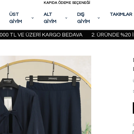
KAPIDA ÖDEME SEÇENEĞİ
ÜST
ALT
DIŞ
TAKIMLAR
GİYİM
GİYİM
GİYİM
 VE ÜZERİ KARGO BEDAVA
2. ÜRÜNDE %20 İNDİRİM