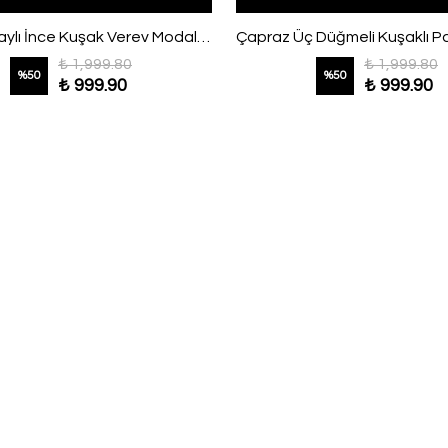
Fular Detaylı İnce Kuşak Verev Modal Etekli Takım Füme
₺ 1,999.80
₺ 1,999.80
%
50
%
50
₺ 999.90
₺ 999.90