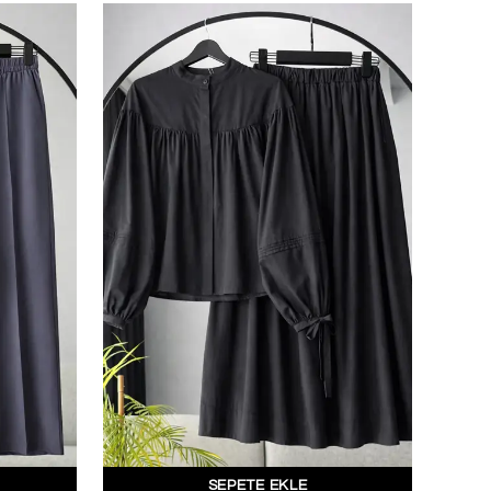
20 İndirim!
tları kaçırmamak
dol.
ediyorum
l
ile ilgili iletişim almayı kabul
e kabul ettiğinizi onaylarsınız.
SEPETE EKLE