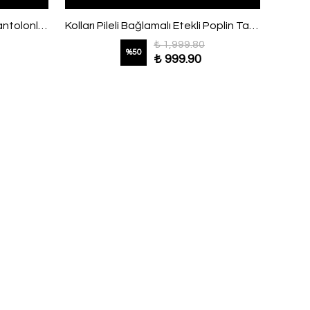
Çapraz Üç Düğmeli Kuşaklı Pantolonlu Dabıl Takım Antrasit
Kolları Pileli Bağlamalı Etekli Poplin Takım Siyah
₺ 1,999.80
%
50
₺ 999.90