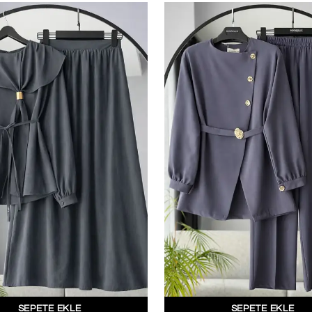
2. Üründe Net %
Bu ve benzeri fırsa
için kay
Kullanım Koşullarını kabul 
Kayıt O
E-posta adresinizi girerek pazarlama ve tanıtım 
edersiniz ve Gizlilik Politikamızı okuduğunuzu v
SEPETE EKLE
SEPETE EKLE