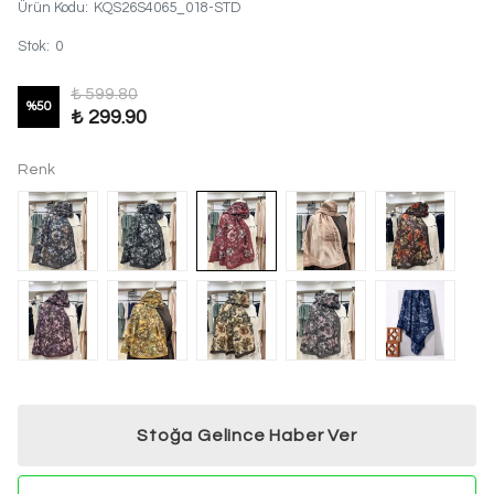
Ürün Kodu
:
KQS26S4065_018-STD
Stok
:
0
₺ 599.80
%
50
₺ 299.90
Renk
Stoğa Gelince Haber Ver