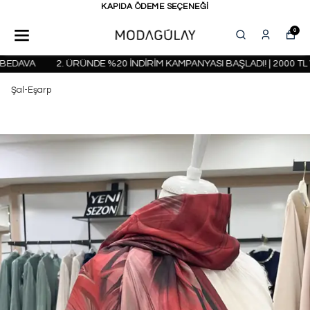
KAPIDA ÖDEME SEÇENEĞİ
0
DAVA
2. ÜRÜNDE %20 İNDİRİM KAMPANYASI BAŞLADI! | 2000 TL V
Şal-Eşarp