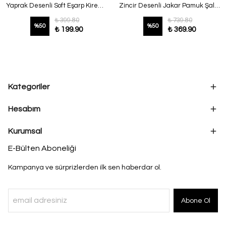
Yaprak Desenli Soft Eşarp Kiremit
Zincir Desenli Jakar Pamuk Şal Bebe Mavi
₺ 399.80
₺ 739.80
%
50
%
50
₺ 199.90
₺ 369.90
Kategoriler
Hesabım
Kurumsal
E-Bülten Aboneliği
Kampanya ve sürprizlerden ilk sen haberdar ol.
Abone Ol