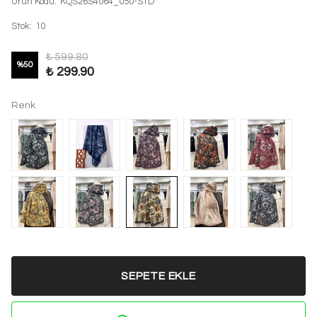
Ürün Kodu
:
KQS26S4064_050-STD
Stok
:
10
₺ 599.80
%
50
₺ 299.90
Renk
SEPETE EKLE