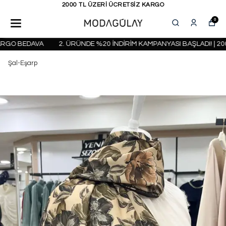
ARGO
KAPIDA ÖDEME SEÇENEĞ
0
GO BEDAVA
2. ÜRÜNDE %20 İNDİRİM KAMPANYASI BAŞLADI! | 2000
Şal-Eşarp