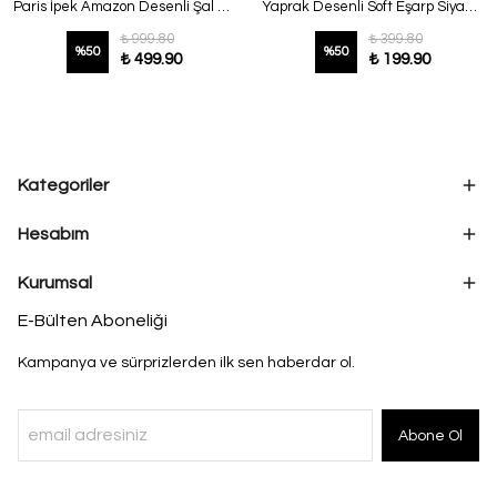
Paris İpek Amazon Desenli Şal Açık Sarı
Yaprak Desenli Soft Eşarp Siyah Lila
₺ 999.80
₺ 399.80
%
50
%
50
₺ 499.90
₺ 199.90
Kategoriler
Hesabım
Kurumsal
E-Bülten Aboneliği
Kampanya ve sürprizlerden ilk sen haberdar ol.
Abone Ol