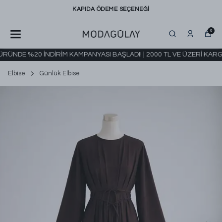
KAPIDA ÖDEME SEÇENEĞİ
0
ÜNDE %20 İNDİRİM KAMPANYASI BAŞLADI! | 2000 TL VE ÜZERİ KARGO
Elbise
Günlük Elbise