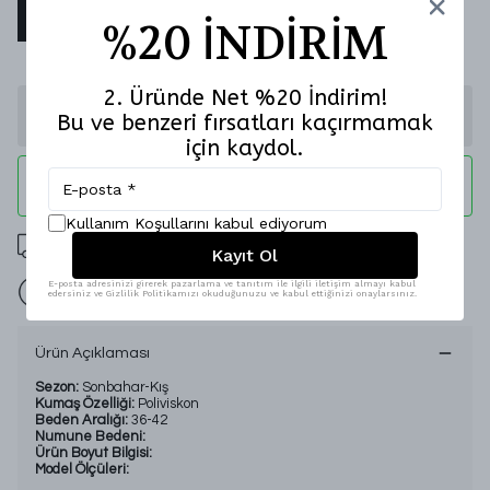
36
38
40
42
%20 İNDİRİM
2. Üründe Net %20 İndirim!
Stoğa Gelince Haber Ver
Bu ve benzeri fırsatları kaçırmamak
için kaydol.
WHATSAPP
Kullanım Koşullarını kabul ediyorum
2000 TL Üzeri Ücretsiz Kargo
Kayıt Ol
E-posta adresinizi girerek pazarlama ve tanıtım ile ilgili iletişim almayı kabul
İade Garantisi
edersiniz ve Gizlilik Politikamızı okuduğunuzu ve kabul ettiğinizi onaylarsınız.
Ürün Açıklaması
Sezon:
Sonbahar-Kış
Kumaş Özelliği:
Poliviskon
Beden Aralığı:
36-42
Numune Bedeni:
Ürün Boyut Bilgisi:
Model Ölçüleri: