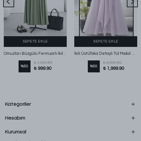
SEPETE EKLE
SEPETE EKLE
Omuzları Büzgülü Fermuarlı İkili Elbise Yeşil
İkili ÜstüToka Detaylı Tül Modal Elbise Lila
₺ 1,999.80
₺ 3,999.80
%
50
%
50
₺ 999.90
₺ 1,999.90
Kategoriler
Hesabım
Kurumsal