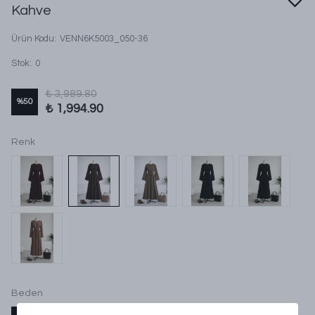
Kahve
Ürün Kodu
:
VENN6K5003_050-36
Stok
:
0
₺ 3,989.80
%
50
₺ 1,994.90
Renk
Beden