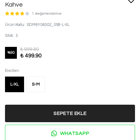
Kahve
1 değerlendirme
Ürün Kodu
:
SDM6Y06302_058-L-XL
Stok
:
3
₺ 999.80
%
50
₺ 499.90
Beden
L-XL
S-M
SEPETE EKLE
WHATSAPP