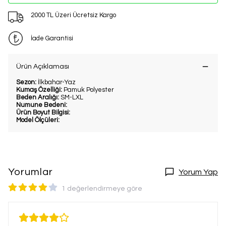
2000 TL Üzeri Ücretsiz Kargo
İade Garantisi
Ürün Açıklaması
Sezon:
İlkbahar-Yaz
Kumaş Özelliği:
Pamuk Polyester
Beden Aralığı:
SM-LXL
Numune Bedeni:
Ürün Boyut Bilgisi:
Model Ölçüleri:
Yorumlar
Yorum Yap
1 değerlendirmeye göre