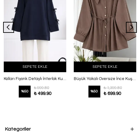
SEPETE EKLE
SEPETE EKLE
Kolları Fiyonk Detaylı İnterlok Kumaş Tunik Lacivert
Büyük Yakalı Oversıze İnce Kuşaklı Espino Gömlek Sütlü Kahve
₺ 999.80
₺ 1,399.80
%
50
%
50
₺ 499.90
₺ 699.90
Kategoriler