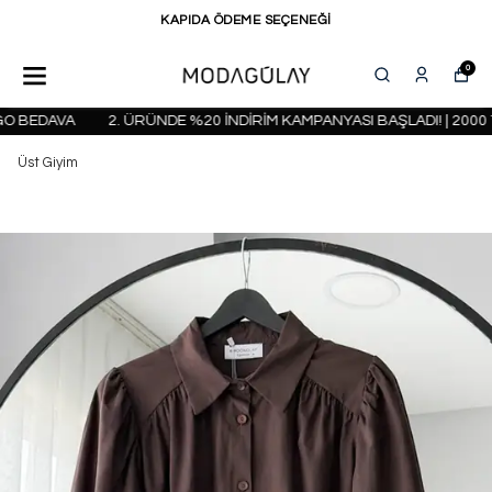
KAPIDA ÖDEME SEÇENEĞİ
0
 BEDAVA
2. ÜRÜNDE %20 İNDİRİM KAMPANYASI BAŞLADI! | 2000 T
Üst Giyim