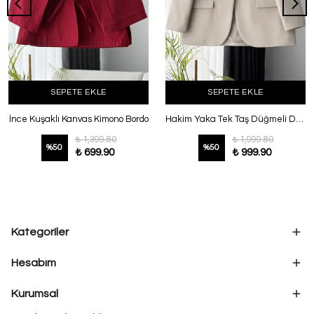
SEPETE EKLE
SEPETE EKLE
İnce Kuşaklı Kanvas Kimono Bordo
Hakim Yaka Tek Taş Düğmeli Dabıl Ceket Taş
₺ 1,399.80
₺ 1,999.80
%
50
%
50
₺ 699.90
₺ 999.90
Kategoriler
Hesabım
Kurumsal