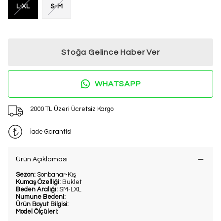
L-XL
S-M
Stoğa Gelince Haber Ver
WHATSAPP
2000 TL Üzeri Ücretsiz Kargo
İade Garantisi
Ürün Açıklaması
Sezon:
Sonbahar-Kış
Kumaş Özelliği:
Buklet
Beden Aralığı:
SM-LXL
Numune Bedeni:
Ürün Boyut Bilgisi:
Model Ölçüleri: