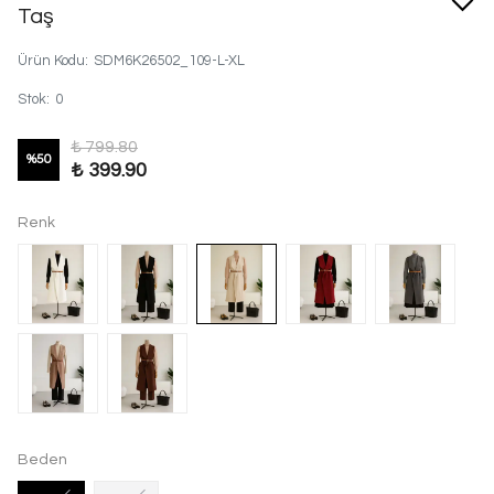
Taş
Ürün Kodu
:
SDM6K26502_109-L-XL
Stok
:
0
₺ 799.80
%
50
₺ 399.90
Renk
Beden