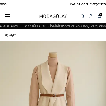
KAPIDA ÖDEME SEÇENEĞİ
0
O BEDAVA
2. ÜRÜNDE %20 İNDİRİM KAMPANYASI BAŞLADI! | 2000 
Dış Giyim