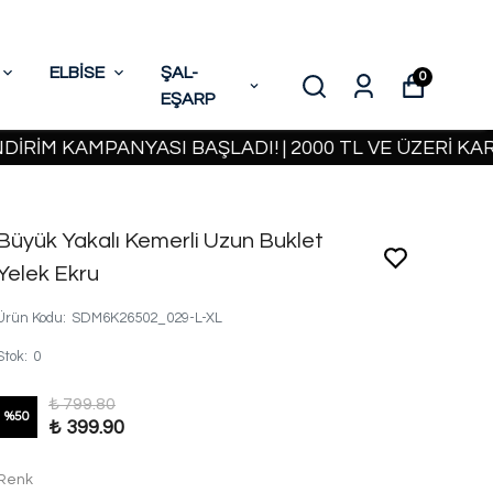
ELBİSE
ŞAL-
0
EŞARP
 KAMPANYASI BAŞLADI! | 2000 TL VE ÜZERİ KARGO B
Büyük Yakalı Kemerli Uzun Buklet
Yelek Ekru
Ürün Kodu
:
SDM6K26502_029-L-XL
Stok
:
0
₺ 799.80
%
50
₺ 399.90
Renk