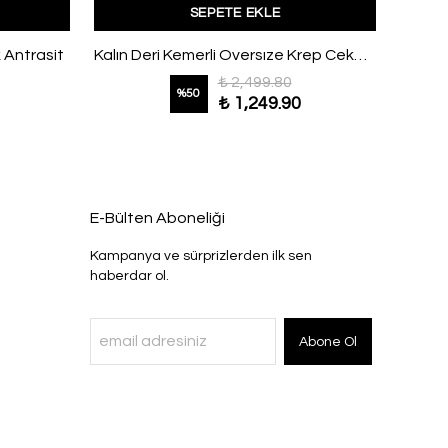
SEPETE EKLE
 Antrasit
Kalın Deri Kemerli Oversıze Krep Ceket Beyaz
₺ 2,499.80
%
50
₺ 1,249.90
E-Bülten Aboneliği
Kampanya ve sürprizlerden ilk sen
haberdar ol.
Abone Ol