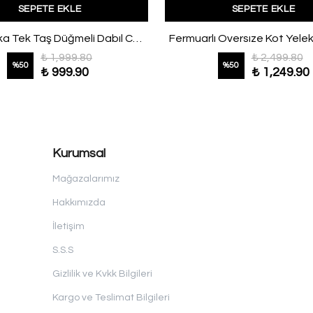
SEPETE EKLE
SEPETE EKLE
Hakim Yaka Tek Taş Düğmeli Dabıl Ceket Lacivert
Fermuarlı Oversıze Kot Yelek
₺ 1,999.80
₺ 2,499.80
%
50
%
50
₺ 999.90
₺ 1,249.90
Kurumsal
Mağazalarımız
Hakkımızda
İletişim
S.S.S
Gizlilik ve Kvkk Bilgileri
Kargo ve Teslimat Bilgileri