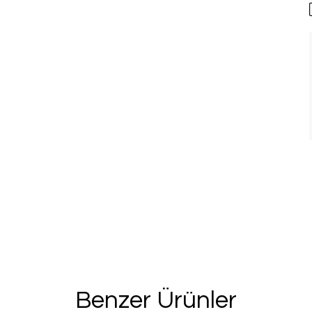
%20 İN
2. Üründe Net %
Bu ve benzeri fırsa
için kay
Kullanım Koşullarını kabul 
Kayıt O
Benzer Ürünler
E-posta adresinizi girerek pazarlama ve tanıtım 