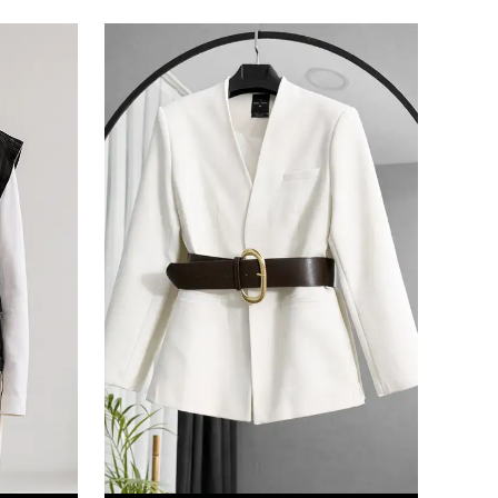
e kabul ettiğinizi onaylarsınız.