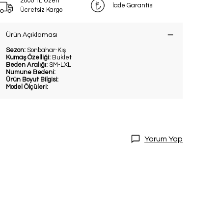
2000 TL Üzeri
İade Garantisi
Ücretsiz Kargo
Ürün Açıklaması
Sezon:
Sonbahar-Kış
Kumaş Özelliği:
Buklet
Beden Aralığı:
SM-LXL
Numune Bedeni:
Ürün Boyut Bilgisi:
Model Ölçüleri:
DİRİM
20 İndirim!
Yorum Yap
tları kaçırmamak
dol.
ediyorum
l
ile ilgili iletişim almayı kabul