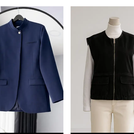
edersiniz ve Gizlilik Politikamızı okuduğunuzu v