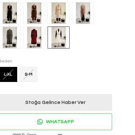
Beden
L-XL
S-M
Stoğa Gelince Haber Ver
WHATSAPP