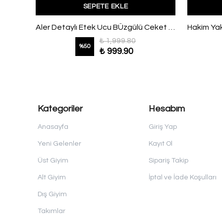
SEPETE EKLE
Kalın Kemerli Çift Cepli Dabıl Ceket Haki
Aler Detaylı Etek Ucu BÜzgülü Ceket Lacivert
₺ 1,999.80
%
50
₺ 999.90
Kategoriler
Hesabım
Anasayfa
Giriş Yap
Yeni Gelenler
Kayıt Ol
Üst Giyim
Sipariş Takip
Alt Giyim
İptal ve İade Koşulları
Dış Giyim
Takımlar