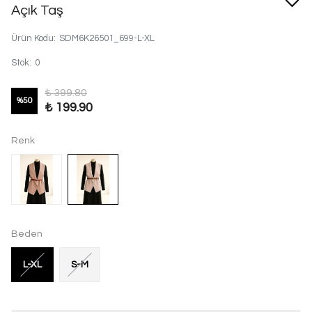
Açık Taş
Ürün Kodu
:
SDM6K26501_699-L-XL
Stok
:
0
₺ 399.80
%
50
₺ 199.90
Renk
Beden
L-XL
S-M