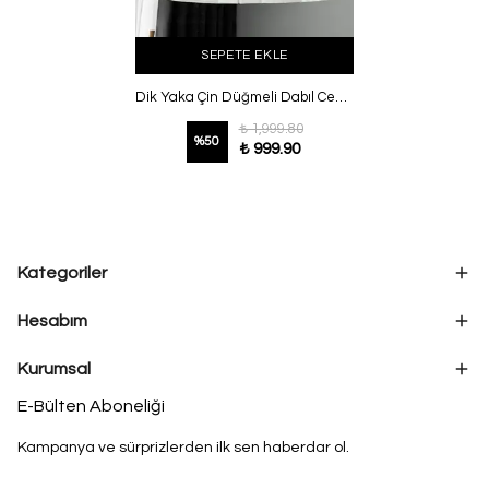
SEPETE EKLE
Dik Yaka Çin Düğmeli Dabıl Ceket Ekru
₺ 1,999.80
%
50
₺ 999.90
Kategoriler
Hesabım
Kurumsal
E-Bülten Aboneliği
Kampanya ve sürprizlerden ilk sen haberdar ol.