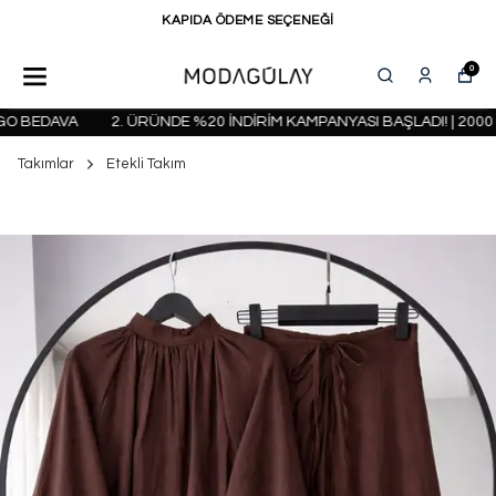
KAPIDA ÖDEME SEÇENEĞİ
0
 BEDAVA
2. ÜRÜNDE %20 İNDİRİM KAMPANYASI BAŞLADI! | 2000 T
Takımlar
Etekli Takım