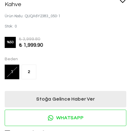
Kahve
Ürün Kodu
:
QUQA6Y2383_050-1
Stok
:
0
₺ 3,999.80
%
50
₺ 1,999.90
Beden
1
2
Stoğa Gelince Haber Ver
WHATSAPP