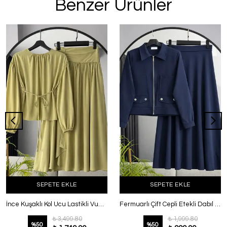
Benzer Ürünler
SEPETE EKLE
SEPETE EKLE
İnce Kuşaklı Kol Ucu Lastikli Vual Etekli Takım Yeşil
Fermuarlı Çift Cepli Etekli Dabıl Takım Lacivert
₺ 3,499.80
₺ 1,999.80
%
50
%
50