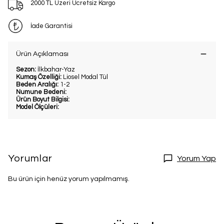
2000 TL Üzeri Ücretsiz Kargo
İade Garantisi
Ürün Açıklaması
Sezon:
İlkbahar-Yaz
Kumaş Özelliği:
Liosel Modal Tül
Beden Aralığı:
1-2
Numune Bedeni:
Ürün Boyut Bilgisi:
Model Ölçüleri:
Yorumlar
Yorum Yap
Bu ürün için henüz yorum yapılmamış.