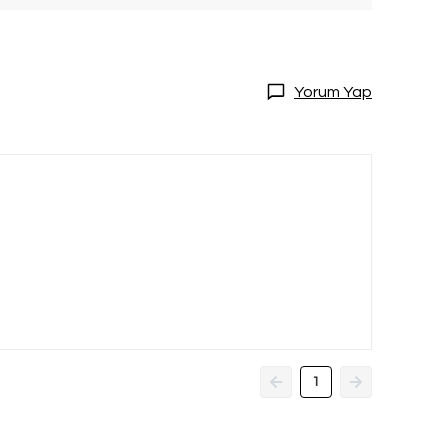
Yorum Yap
DİRİM
20 İndirim!
tları kaçırmamak
dol.
1
ediyorum
l