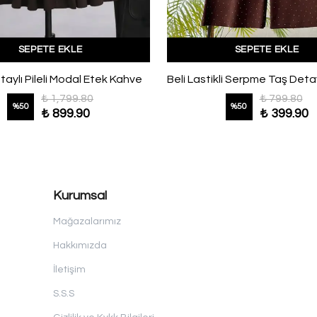
SEPETE EKLE
SEPETE EKLE
taylı Pileli Modal Etek Kahve
₺ 1,799.80
₺ 799.80
%
50
%
50
₺ 899.90
₺ 399.90
Kurumsal
Mağazalarımız
Hakkımızda
İletişim
S.S.S