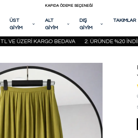
KAPIDA ÖDEME SEÇENEĞİ
ÜST
ALT
DIŞ
TAKIMLAR
GİYİM
GİYİM
GİYİM
 ÜZERİ KARGO BEDAVA
2. ÜRÜNDE %20 İNDİRİM KAM