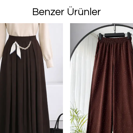
E-posta adresinizi girerek pazarlama ve tanıtım 
Benzer Ürünler
edersiniz ve Gizlilik Politikamızı okuduğunuzu v