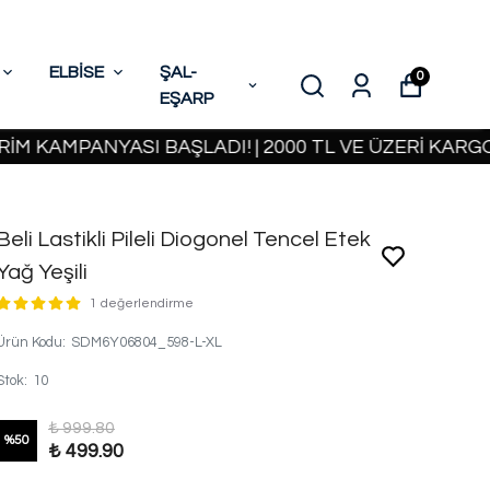
ELBİSE
ŞAL-
0
EŞARP
PANYASI BAŞLADI! | 2000 TL VE ÜZERİ KARGO BEDA
Beli Lastikli Pileli Diogonel Tencel Etek
Yağ Yeşili
1 değerlendirme
Ürün Kodu
:
SDM6Y06804_598-L-XL
Stok
:
10
₺ 999.80
%
50
₺ 499.90