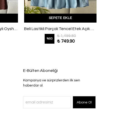
SEPETE EKLE
Beli Lastikli Serpme Taş Detaylı Oysho Pantolon Kahve
Beli Lastikli Parçalı Tencel Etek Açık Mavi
₺ 1,499.80
%
50
₺ 749.90
E-Bülten Aboneliği
Kampanya ve sürprizlerden ilk sen
haberdar ol.
Abone Ol