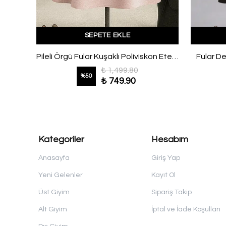
SEPETE EKLE
rt
Pileli Örgü Fular Kuşaklı Poliviskon Etek Vizon
Fular De
₺ 1,499.80
%
50
₺ 749.90
Kategoriler
Hesabım
Anasayfa
Giriş Yap
Yeni Gelenler
Kayıt Ol
Üst Giyim
Sipariş Takip
Alt Giyim
İptal ve İade Koşulları