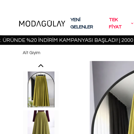
YENİ
TEK
GELENLER
FİYAT
DE %20 İNDİRİM KAMPANYASI BAŞLADI! | 2000 TL VE
Alt Giyim