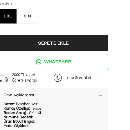
Beden
L-XL
S-M
SEPETE EKLE
WHATSAPP
2000 TL Üzeri
İade Garantisi
Ücretsiz Kargo
Ürün Açıklaması
Sezon:
İlkbahar-Yaz
Kumaş Özelliği:
Tencel
Beden Aralığı:
SM-LXL
Numune Bedeni:
Ürün Boyut Bilgisi:
Model Ölçüleri: