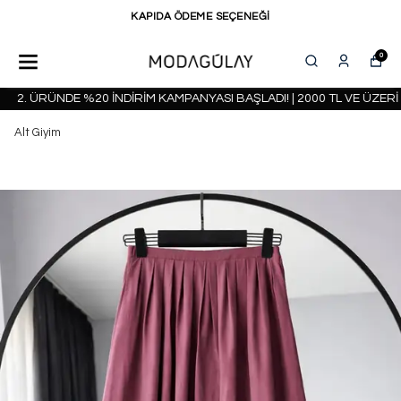
KAPIDA ÖDEME SEÇENEĞİ
0
2. ÜRÜNDE %20 İNDİRİM KAMPANYASI BAŞLADI! | 2000 TL VE ÜZERİ 
Alt Giyim