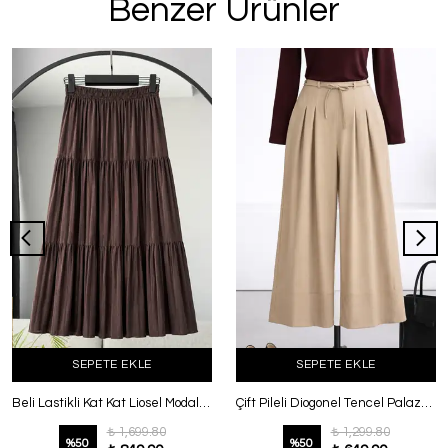
Benzer Ürünler
SEPETE EKLE
SEPETE EKLE
Beli Lastikli Kat Kat Liosel Modal Tül Etek Kahve
Çift Pileli Diogonel Tencel Palazzo Pantolon Koyu Bej
₺ 1,699.80
₺ 1,299.80
%
50
%
50