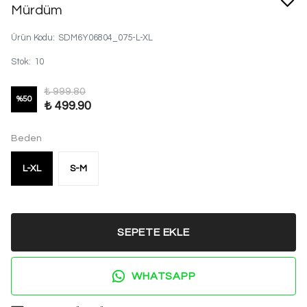
Mürdüm
Ürün Kodu
:
SDM6Y06804_075-L-XL
Stok
:
10
₺ 999.80
%
50
₺ 499.90
Beden
L-XL
S-M
SEPETE EKLE
WHATSAPP