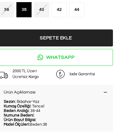
36
38
40
42
44
SEPETE EKLE
WHATSAPP
2000 TL Üzeri
İade Garantisi
Ücretsiz Kargo
Ürün Açıklaması
Sezon:
İlkbahar-Yaz
Kumaş Özelliği:
Tencel
Beden Aralığı:
36-44
Numune Bedeni:
Ürün Boyut Bilgisi:
Model Ölçüleri:
Beden:38