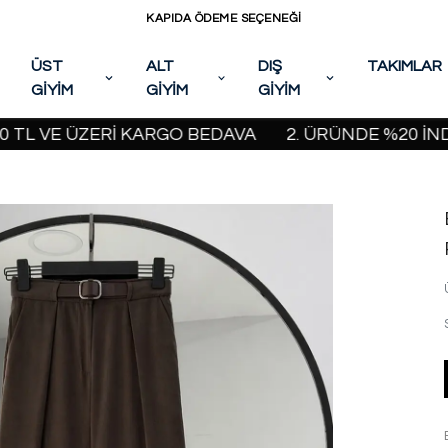
KAPIDA ÖDEME SEÇENEĞİ
ÜST
ALT
DIŞ
TAKIMLAR
GİYİM
GİYİM
GİYİM
VE ÜZERİ KARGO BEDAVA
2. ÜRÜNDE %20 İNDİRİM 