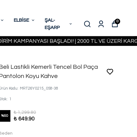
ELBİSE
ŞAL-
0
EŞARP
KAMPANYASI BAŞLADI! | 2000 TL VE ÜZERİ KARGO BE
Beli Lastikli Kemerli Tencel Bol Paça
Pantolon Koyu Kahve
Ürün Kodu
:
MRT26Y0215_058-38
Stok
:
1
₺ 1,299.80
%
50
₺ 649.90
Beden