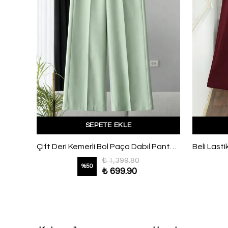
SEPETE EKLE
Beli Lastikli Fularlı Modal Pantolon Lacivert
Çift Deri Kemerli Bol Paça Dabıl Pantolon Mint
₺ 1,399.80
%
50
₺ 699.90