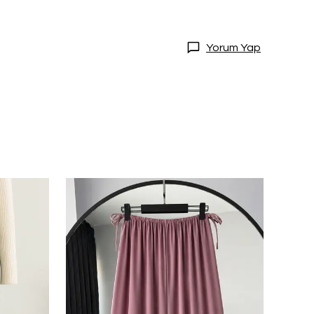
Yorum Yap
DİRİM
20 İndirim!
tları kaçırmamak
dol.
ediyorum
l
ile ilgili iletişim almayı kabul
e kabul ettiğinizi onaylarsınız.