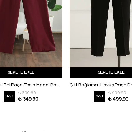
SEPETE EKLE
SEPETE EKLE
Beli Lastikli Bol Paça Tesla Modal Pantolon Bordo
₺ 699.80
₺ 999.80
%
50
%
50
₺ 349.90
₺ 499.90