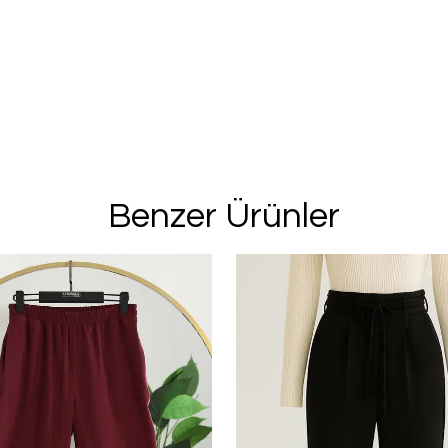
%20 İN
2. Üründe Net %
Bu ve benzeri fırsa
için kay
Benzer Ürünler
Kullanım Koşullarını kabul 
Kayıt O
E-posta adresinizi girerek pazarlama ve tanıtım 
edersiniz ve Gizlilik Politikamızı okuduğunuzu v