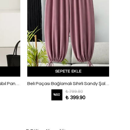
SEPETE EKLE
Çift Bağlamalı Havuç Paça Dabıl Pantolon Siyah
Beli Paçası Bağlamalı Sihirli Sandy Şalvar Pantolon Gül
₺ 799.80
%
50
₺ 399.90