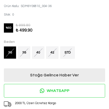
Ürün Kodu
:
SDM6Y06810_004-36
Stok
:
0
₺ 999.80
%
50
₺ 499.90
Beden
36
38
40
42
STD
Stoğa Gelince Haber Ver
WHATSAPP
2000 TL Üzeri Ücretsiz Kargo