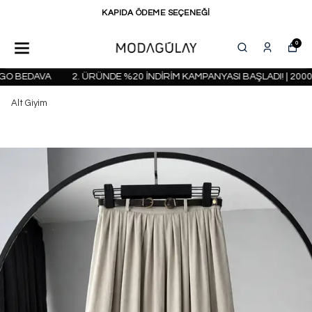
KAPIDA ÖDEME SEÇENEĞİ
0
O BEDAVA
2. ÜRÜNDE %20 İNDİRİM KAMPANYASI BAŞLADI! | 2000 
Alt Giyim