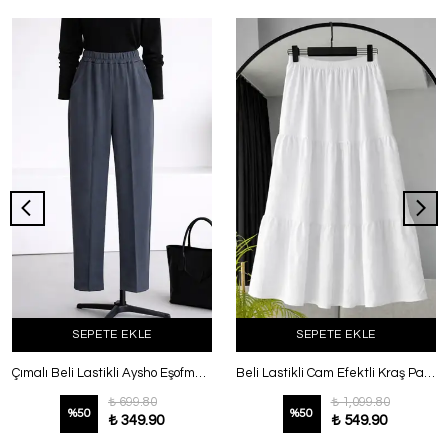
SEPETE EKLE
SEPETE EKLE
Çımalı Beli Lastikli Aysho Eşofman Altı Füme
Beli Lastikli Cam Efektli Kraş Parçalı Etek Beyaz
₺ 699.80
₺ 1,099.80
%
50
%
50
₺ 349.90
₺ 549.90