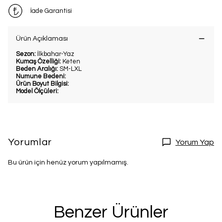
için kaydol.
İade Garantisi
Ürün Açıklaması
Kullanım Koşullarını kabul ediyorum
Kayıt Ol
Sezon:
İlkbahar-Yaz
Kumaş Özelliği:
Keten
Beden Aralığı:
SM-LXL
E-posta adresinizi girerek pazarlama ve tanıtım ile ilgili iletişim almayı kabul
edersiniz ve Gizlilik Politikamızı okuduğunuzu ve kabul ettiğinizi onaylarsınız.
Numune Bedeni:
Ürün Boyut Bilgisi:
Model Ölçüleri:
Yorumlar
Yorum Yap
Bu ürün için henüz yorum yapılmamış.
Benzer Ürünler