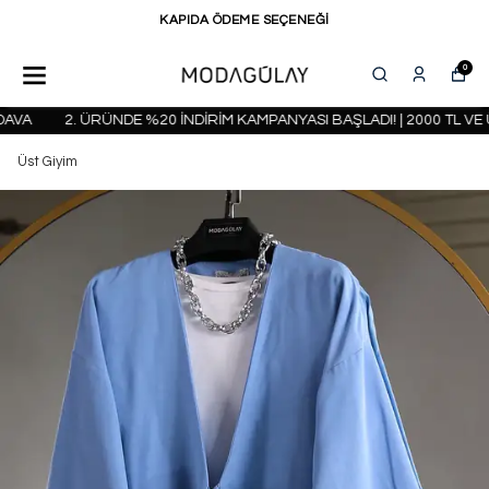
KAPIDA ÖDEME SEÇENEĞİ
0
VA
2. ÜRÜNDE %20 İNDİRİM KAMPANYASI BAŞLADI! | 2000 TL VE 
Üst Giyim