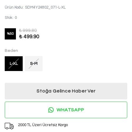
Ürün Kodu
:
SDM4Y24802_071-L-XL
Stok
:
0
₺ 999.80
%
50
₺ 499.90
Beden
L-XL
S-M
Stoğa Gelince Haber Ver
%20 İNDİRİM
WHATSAPP
2. Üründe Net %20 İndirim!
2000 TL Üzeri Ücretsiz Kargo
Bu ve benzeri fırsatları kaçırmamak