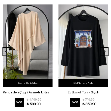
SEPETE EKLE
SEPETE EKLE
Kendinden Çizgili Asimetrik Kesim Oversıze Panço Bej
Ev Baskılı Tunik Siyah
₺ 1,199.80
₺ 719.80
%
50
%
50
₺ 599.90
₺ 359.90