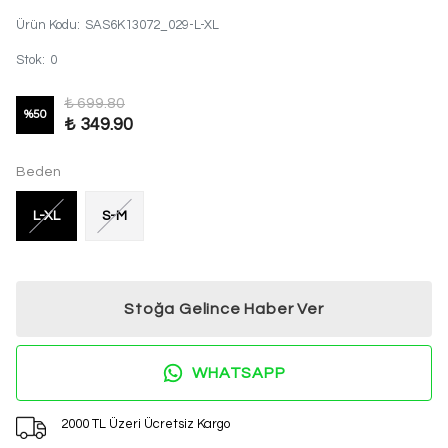
Ürün Kodu
:
SAS6K13072_029-L-XL
Stok
:
0
₺ 699.80
%
50
₺ 349.90
Beden
L-XL
S-M
Stoğa Gelince Haber Ver
WHATSAPP
2000 TL Üzeri Ücretsiz Kargo