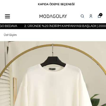
KAPIDA ÖDEME SEÇENEĞİ
0
O BEDAVA
2. ÜRÜNDE %20 İNDİRİM KAMPANYASI BAŞLADI! | 2000 
Üst Giyim