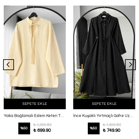
SEPETE EKLE
SEPETE EKLE
Yaka Bağlamalı Eslem Keten Tunik Sarı
İnce Kuşaklı Yırtmaçlı Gofre Uzun Gömlek Siyah
₺ 1,399.80
₺ 1,499.80
%
50
%
50
₺ 699.90
₺ 749.90