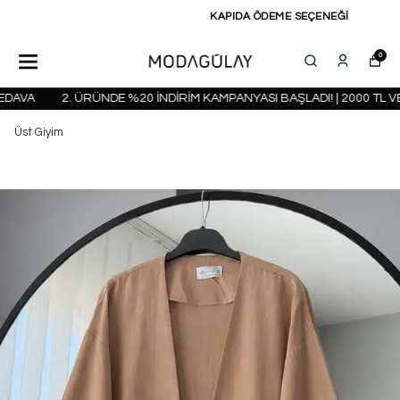
KAPIDA ÖDEME SEÇENEĞİ
0
AVA
2. ÜRÜNDE %20 İNDİRİM KAMPANYASI BAŞLADI! | 2000 TL VE
Üst Giyim