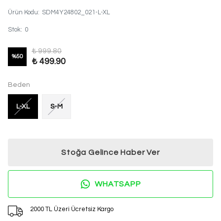
Ürün Kodu
:
SDM4Y24802_021-L-XL
Stok
:
0
₺ 999.80
%
50
₺ 499.90
Beden
L-XL
S-M
Stoğa Gelince Haber Ver
WHATSAPP
2000 TL Üzeri Ücretsiz Kargo