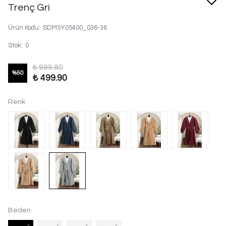
Trenç Gri
Ürün Kodu
:
SDM5Y05400_036-36
Stok
:
0
₺ 999.80
%
50
₺ 499.90
Renk
Beden