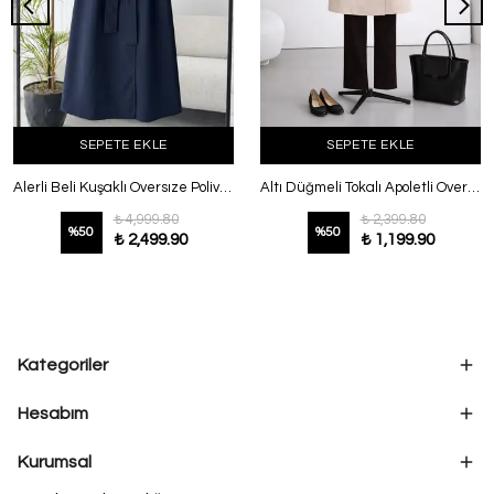
SEPETE EKLE
SEPETE EKLE
Alerli Beli Kuşaklı Oversıze Poliviskon Trençkot Lacivert
Altı Düğmeli Tokalı Apoletli Oversıze Trençkot Taş
₺ 4,999.80
₺ 2,399.80
%
50
%
50
₺ 2,499.90
₺ 1,199.90
Kategoriler
Hesabım
Kurumsal