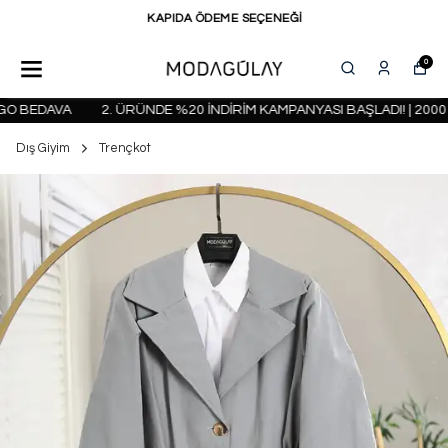
KAPIDA ÖDEME SEÇENEĞİ
0
 BEDAVA
2. ÜRÜNDE %20 İNDİRİM KAMPANYASI BAŞLADI! | 2000 T
Dış Giyim
Trençkot