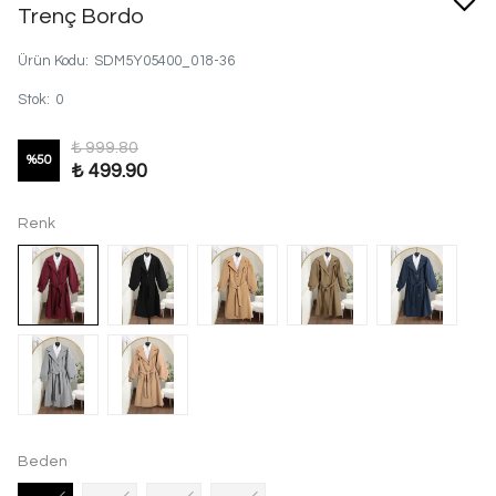
Trenç Bordo
Ürün Kodu
:
SDM5Y05400_018-36
Stok
:
0
₺ 999.80
%
50
₺ 499.90
Renk
Beden