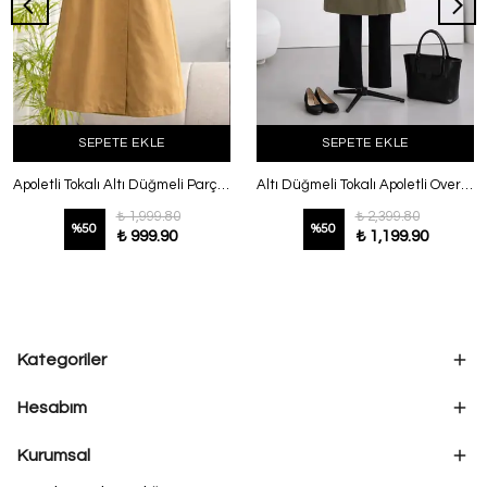
SEPETE EKLE
SEPETE EKLE
Apoletli Tokalı Altı Düğmeli Parçalı Trençkot Camel
Altı Düğmeli Tokalı Apoletli Oversıze Trençkot Haki
₺ 1,999.80
₺ 2,399.80
%
50
%
50
₺ 999.90
₺ 1,199.90
Kategoriler
Hesabım
Kurumsal