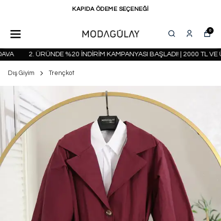
KAPIDA ÖDEME SEÇENEĞİ
0
A
2. ÜRÜNDE %20 İNDİRİM KAMPANYASI BAŞLADI! | 2000 TL VE Ü
Dış Giyim
Trençkot