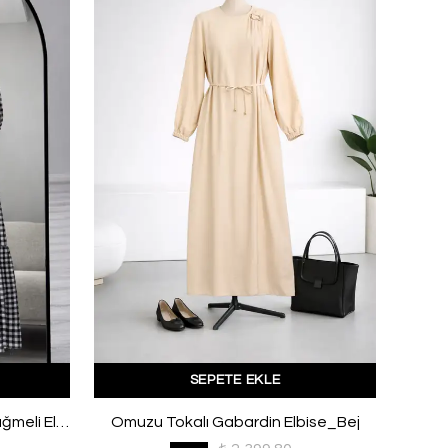
SEPETE EKLE
Ekoseli Parçalı Hakim Yaka Düğmeli Elbise Siyah
Omuzu Tokalı Gabardin Elbise_Bej