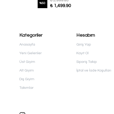
₺ 2,999.80
%
50
₺ 1,499.90
Kategoriler
Hesabım
Anasayfa
Giriş Yap
Yeni Gelenler
Kayıt Ol
Üst Giyim
Sipariş Takip
Alt Giyim
İptal ve İade Koşulları
Dış Giyim
Takımlar