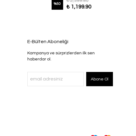
₺ 2,399.80
%
50
₺ 1,199.90
E-Bülten Aboneliği
Kampanya ve sürprizlerden ilk sen
haberdar ol.
Abone Ol