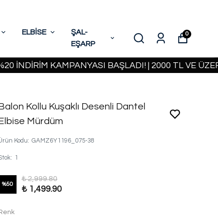
ELBİSE
ŞAL-
0
EŞARP
DİRİM KAMPANYASI BAŞLADI! | 2000 TL VE ÜZERİ KA
Balon Kollu Kuşaklı Desenli Dantel
Elbise Mürdüm
Ürün Kodu
:
GAMZ6Y1196_075-38
Stok
:
1
₺ 2,999.80
%
50
₺ 1,499.90
Renk