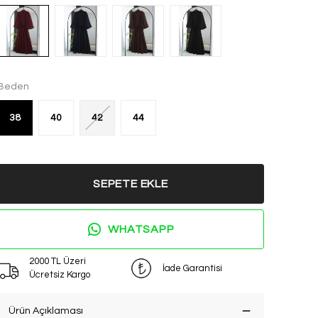
Beden
38
40
42
44
SEPETE EKLE
WHATSAPP
2000 TL Üzeri
İade Garantisi
Ücretsiz Kargo
Ürün Açıklaması