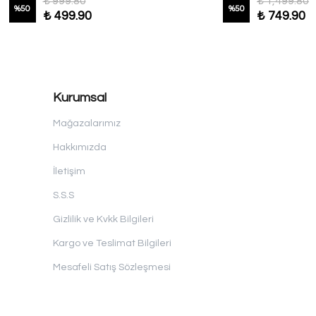
₺ 999.80
₺ 1,499.80
%
50
%
50
₺ 499.90
₺ 749.90
Kurumsal
Mağazalarımız
Hakkımızda
İletişim
S.S.S
Gizlilik ve Kvkk Bilgileri
Kargo ve Teslimat Bilgileri
Mesafeli Satış Sözleşmesi