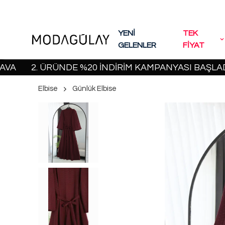
YENİ
TEK
GELENLER
FİYAT
2. ÜRÜNDE %20 İNDİRİM KAMPANYASI BAŞLADI! | 20
Elbise
Günlük Elbise