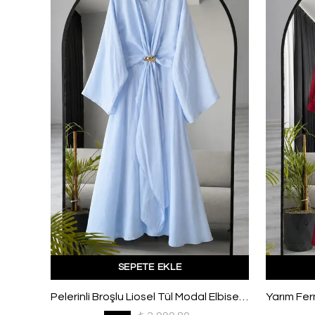
SEPETE EKLE
İnce Kuşaklı Düğmeli Parçalı Modal Elbise Antrasit
Pelerinli Broşlu Liosel Tül Modal Elbise Bebe Mavi