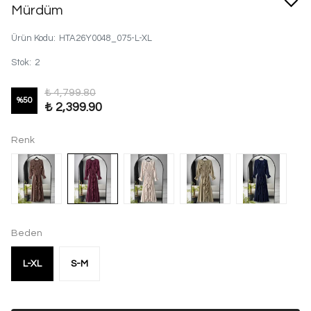
Mürdüm
Ürün Kodu
:
HTA26Y0048_075-L-XL
Stok
:
2
₺ 4,799.80
%
50
₺ 2,399.90
Renk
Beden
L-XL
S-M