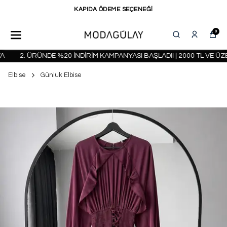
KAPIDA ÖDEME SEÇENEĞİ
0
2. ÜRÜNDE %20 İNDİRİM KAMPANYASI BAŞLADI! | 2000 TL VE ÜZER
Elbise
Günlük Elbise