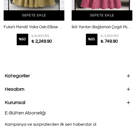
SEPETE EKLE
SEPETE EKLE
Fularlı Mendil Yaka Oslo Elbise Yağ Yeşili
İkili Yanları Bağlamalı Çizgili Poplin Elbise Bordo
₺ 4,499.80
₺ 1,499.80
%
50
%
50
₺ 2,249.90
₺ 749.90
Kategoriler
Hesabım
Kurumsal
E-Bülten Aboneliği
Kampanya ve sürprizlerden ilk sen haberdar ol.