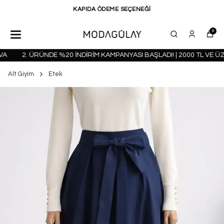
KAPIDA ÖDEME SEÇENEĞİ
0
2. ÜRÜNDE %20 İNDİRİM KAMPANYASI BAŞLADI! | 2000 TL VE ÜZ
Alt Giyim
Etek