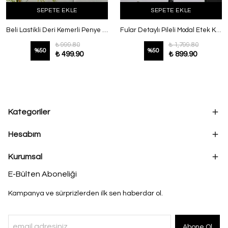
SEPETE EKLE
SEPETE EKLE
Beli Lastikli Deri Kemerli Penye Etek Kahve
Fular Detaylı Pileli Modal Etek Kahve
₺ 999.80
₺ 1,799.80
%
50
%
50
₺ 499.90
₺ 899.90
Kategoriler
Hesabım
Kurumsal
E-Bülten Aboneliği
Kampanya ve sürprizlerden ilk sen haberdar ol.
Abone Ol