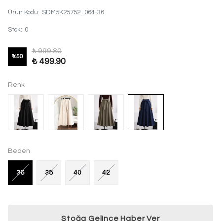
Ürün Kodu
:
SDM5K25752_064-36
Stok
:
0
₺ 999.80
%
50
₺ 499.90
Renk
Beden
36
38
40
42
Stoğa Gelince Haber Ver