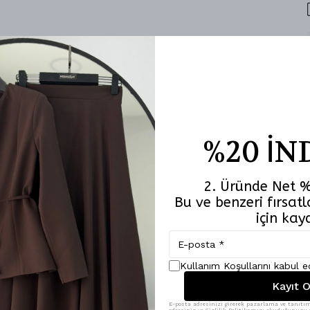
%20 İN
2. Üründe Net %
Bu ve benzeri fırsa
için kay
Kullanım Koşullarını kabul 
Kayıt O
Benzer Ürünler
E-posta adresinizi girerek pazarlama ve tanıtım 