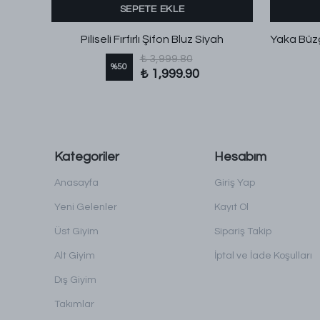
SEPETE EKLE
Büzgülü Gül Desenli İspanyol Kol Tül Modal Bluz Sarı
Piliseli Fırfırlı Şifon Bluz Siyah
₺ 3,999.80
%
50
₺ 1,999.90
Kategoriler
Hesabım
Anasayfa
Giriş Yap
Yeni Gelenler
Kayıt Ol
Üst Giyim
Sipariş Takip
Alt Giyim
İptal ve İade Koşulları
Dış Giyim
Takımlar