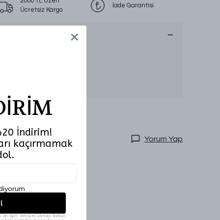
2000 TL Üzeri
İade Garantisi
Ücretsiz Kargo
Ürün Açıklaması
Sezon:
İlkbahar-Yaz
Kumaş Özelliği:
Modal
Beden Aralığı:
SM-LXL
Numune Bedeni:
Ürün Boyut Bilgisi:
Model Ölçüleri:
Beden:38
DİRİM
20 İndirim!
Yorum Yap
tları kaçırmamak
dol.
ediyorum
l
ile ilgili iletişim almayı kabul