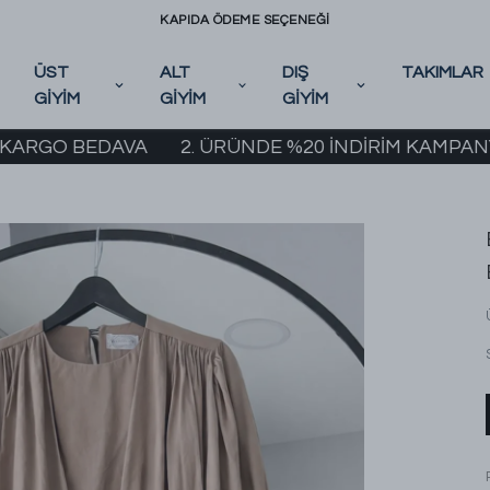
KAPIDA ÖDEME SEÇENEĞİ
ÜST
ALT
DIŞ
TAKIMLAR
GİYİM
GİYİM
GİYİM
 BEDAVA
2. ÜRÜNDE %20 İNDİRİM KAMPANYASI BAŞ