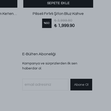
SEPETE EKLE
Polo V Yaka Rahat Kalıp Eslem Keten Bluz Siyah
Piliseli Fırfırlı Şifon Bluz Kahve
₺ 3,999.80
%
50
₺ 1,999.90
E-Bülten Aboneliği
Kampanya ve sürprizlerden ilk sen
haberdar ol.
Abone Ol