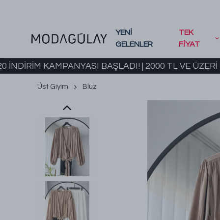
YENİ
TEK
GELENLER
FİYAT
İM KAMPANYASI BAŞLADI! | 2000 TL VE ÜZERİ KARGO
Üst Giyim
Bluz