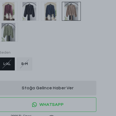
Beden
L-XL
S-M
Stoğa Gelince Haber Ver
WHATSAPP