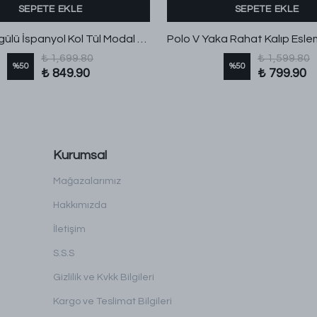
SEPETE EKLE
SEPETE EKLE
Yaka Büzgülü İspanyol Kol Tül Modal Bluz Pembe
₺ 1,699.80
₺ 1,599.80
%
50
%
50
₺ 849.90
₺ 799.90
Kurumsal
Mağazalarımız
Hakkımızda
İletişim
S.S.S
Gizlilik ve Kvkk Bilgileri
Kargo ve Teslimat Bilgileri