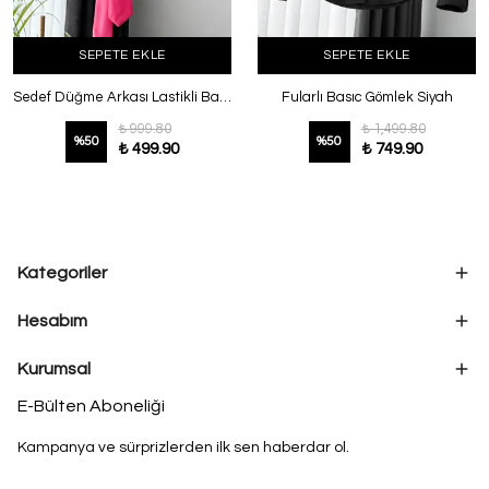
SEPETE EKLE
SEPETE EKLE
Sedef Düğme Arkası Lastikli Bağlamalı Modal Gömlek Fuşya
Fularlı Basıc Gömlek Siyah
₺ 999.80
₺ 1,499.80
%
50
%
50
₺ 499.90
₺ 749.90
Kategoriler
Hesabım
Kurumsal
E-Bülten Aboneliği
Kampanya ve sürprizlerden ilk sen haberdar ol.