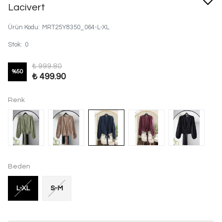
Lacivert
Ürün Kodu
:
MRT25Y8350_064-L-XL
Stok
:
0
₺ 999.80
%
50
₺ 499.90
Renk
Beden
L-XL
S-M