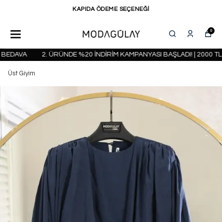
KAPIDA ÖDEME SEÇENEĞİ
0
BEDAVA
2. ÜRÜNDE %20 İNDİRİM KAMPANYASI BAŞLADI! | 2000 TL 
Üst Giyim