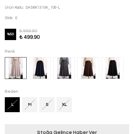
Ürün Kodu
:
SAS6K13104_109-L
Stok
:
0
₺ 999.80
%
50
₺ 499.90
Renk
Beden
L
M
S
XL
Stoğa Gelince Haber Ver