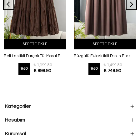
SEPETE EKLE
SEPETE EKLE
Beli Lastikli Parçalı Tül Modal Etek Kahve
Büzgülü Fularlı İkili Poplin Etek Kahve
₺ 1,999.80
₺ 1,499.80
%
50
%
50
₺ 999.90
₺ 749.90
Kategoriler
Hesabım
Kurumsal