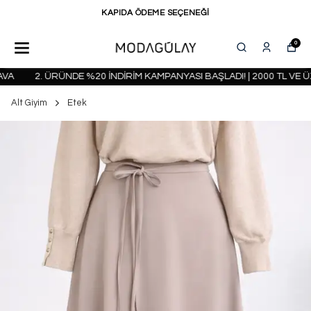
KAPIDA ÖDEME SEÇENEĞİ
0
A
2. ÜRÜNDE %20 İNDİRİM KAMPANYASI BAŞLADI! | 2000 TL VE ÜZ
Alt Giyim
Etek