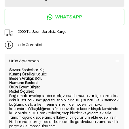
WHATSAPP
2000 TL Üzeri Ücretsiz Kargo
İade Garantisi
Ürün Açıklaması
Sezon:
Sonbahar-Kış
Kumaş Özelliği:
Scuba
Beden Aralığı:
S-XL
Numune Bedeni:
Ürün Boyut Bilgisi:
Model Ölçüleri:
Bağlamalı anvelop scuba etek, vücut formunu zarifçe saran tok
dokulu scuba kumaşıyla stil sahibi bir duruş sunar. Bel kısmındaki
bağlama detayı hem feminen hem de modern bir hava
kazandırır. Ofis şıklığından özel davetlere kadar birçok kombinde
kullanılabilir. Düz renk trikolar, crop bluzlar veya gömleklerle
tamamlayarak sade ama etkileyici bir görünüm elde edebilirsin.
Kalıbı rahat, duruşu iddialı bu model ile gardırobuna zamansız bir
parça ekle! modagulay.com