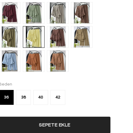
Beden
36
38
40
42
SEPETE EKLE