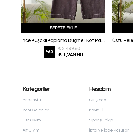
SEPETE EKLE
Pelerinli Arkası Bağlamalı Pantolonlu Modal Takım Sarı
İnce Kuşaklı Kaplama Düğmeli Kot Pantolonlu Takım Mürdüm
₺ 2,499.80
%
50
₺ 1,249.90
Kategoriler
Hesabım
Anasayfa
Giriş Yap
Yeni Gelenler
Kayıt Ol
Üst Giyim
Sipariş Takip
Alt Giyim
İptal ve İade Koşulları