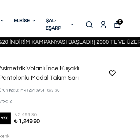
ELBİSE
ŞAL-
0
EŞARP
RİM KAMPANYASI BAŞLADI! | 2000 TL VE ÜZERİ KAR
Asimetrik Volanlı İnce Kuşaklı
Pantolonlu Modal Takım Sarı
Ürün Kodu
:
MRT26Y0954_093-36
Stok
:
2
₺ 2,499.80
%
50
₺ 1,249.90
Renk