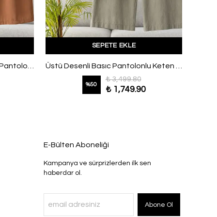
SEPETE EKLE
Asimetrik Volanlı İnce Kuşaklı Pantolonlu Modal Takım Tarçın
Üstü Desenli Basıc Pantolonlu Keten Takım Adaçayı
₺ 3,499.80
%
50
₺ 1,749.90
E-Bülten Aboneliği
Kampanya ve sürprizlerden ilk sen
haberdar ol.
Abone Ol