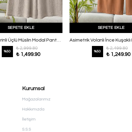
SEPETE EKLE
SEPETE EKLE
Üstü Pelerinli Üçlü Müslin Modal Pantolonlu Takım Vizon
₺ 2,999.80
₺ 2,499.80
%
50
%
50
₺ 1,499.90
₺ 1,249.90
Kurumsal
Mağazalarımız
Hakkımızda
İletişim
S.S.S