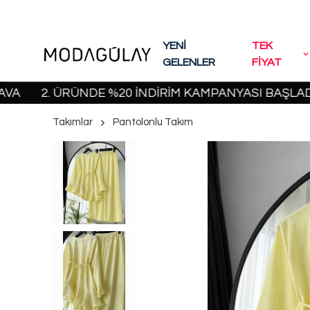
YENİ
TEK
GELENLER
FİYAT
. ÜRÜNDE %20 İNDİRİM KAMPANYASI BAŞLADI! | 200
Takımlar
Pantolonlu Takım