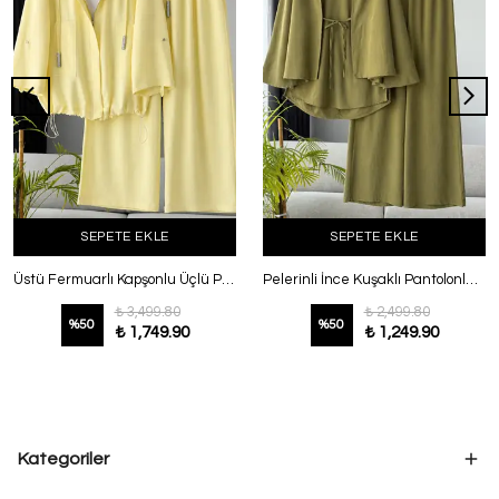
SEPETE EKLE
SEPETE EKLE
Üstü Fermuarlı Kapşonlu Üçlü Pantolonlu Takım Sarı
Pelerinli İnce Kuşaklı Pantolonlu Takım Yağ Yeşili
₺ 3,499.80
₺ 2,499.80
%
50
%
50
₺ 1,749.90
₺ 1,249.90
Kategoriler