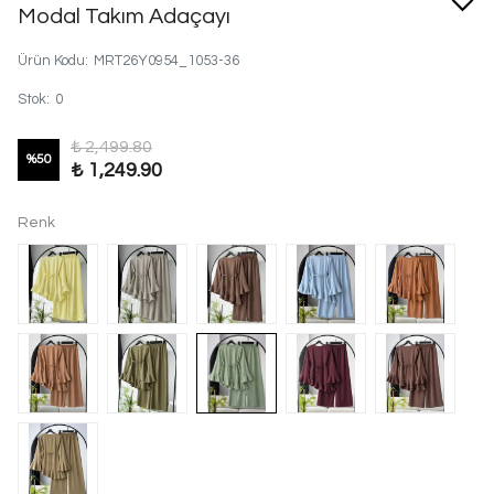
Modal Takım Adaçayı
Ürün Kodu
:
MRT26Y0954_1053-36
Stok
:
0
₺ 2,499.80
%
50
₺ 1,249.90
Renk