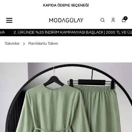
KAPIDA ÖDEME SEÇENEĞİ
0
2. ÜRÜNDE %20 İNDİRİM KAMPANYASI BAŞLADI! | 2000 TL VE ÜZE
Takımlar
Pantolonlu Takım