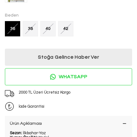
Beden
36
38
40
42
Stoğa Gelince Haber Ver
WHATSAPP
2000 TL Üzeri Ücretsiz Kargo
İade Garantisi
Ürün Açıklaması
Sezon:
İlkbahar-Yaz