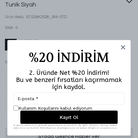
Tunik Siyah
Ürün Kodu
:
ECS26K2528_094-STD
Stok
:
0
₺ 699.80
%
50
₺ 349.90
%20 İNDİRİM
Renk
2. Üründe Net %20 İndirim!
Bu ve benzeri fırsatları kaçırmamak
için kaydol.
Kullanım Koşullarını kabul ediyorum
Kayıt Ol
E-posta adresinizi girerek pazarlama ve tanıtım ile ilgili iletişim almayı kabul
edersiniz ve Gizlilik Politikamızı okuduğunuzu ve kabul ettiğinizi onaylarsınız.
Stoğa Gelince Haber Ver