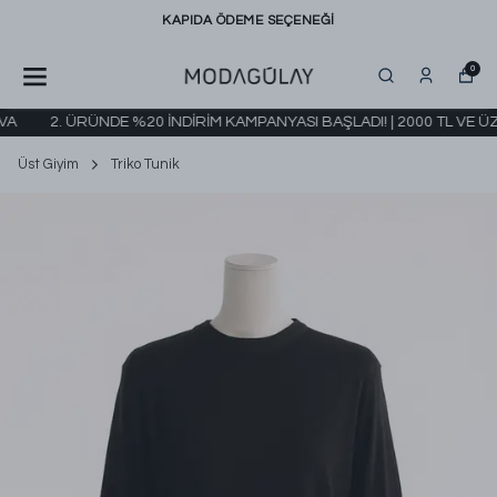
KAPIDA ÖDEME SEÇENEĞİ
0
A
2. ÜRÜNDE %20 İNDİRİM KAMPANYASI BAŞLADI! | 2000 TL VE Ü
Üst Giyim
Triko Tunik